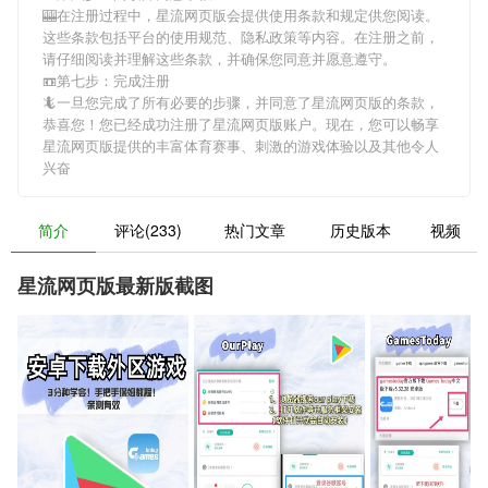
🎰在注册过程中，
星流网页版
会提供使用条款和规定供您阅读。
这些条款包括平台的使用规范、隐私政策等内容。在注册之前，
请仔细阅读并理解这些条款，并确保您同意并愿意遵守。
📼第七步：完成注册
🦎一旦您完成了所有必要的步骤，并同意了
星流网页版
的条款，
恭喜您！您已经成功注册了星流网页版账户。现在，您可以畅享
星流网页版
提供的丰富体育赛事、刺激的游戏体验以及其他令人
兴奋
简介
评论(233)
热门文章
历史版本
视频
星流网页版最新版截图