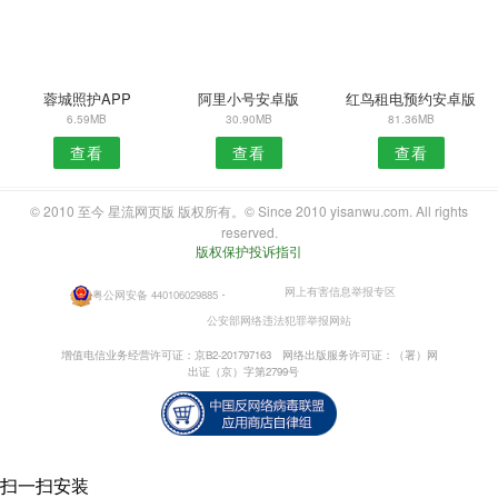
蓉城照护APP
阿里小号安卓版
红鸟租电预约安卓版
6.59MB
30.90MB
81.36MB
查看
查看
查看
© 2010 至今 星流网页版 版权所有。© Since 2010 yisanwu.com. All rights
reserved.
版权保护投诉指引
网上有害信息举报专区
粤公网安备 440106029885
・
公安部网络违法犯罪举报网站
增值电信业务经营许可证：京B2-201797163
网络出版服务许可证：（署）网
出证（京）字第2799号
扫一扫安装