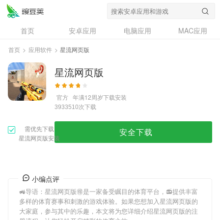
首页
安卓应用
电脑应用
MAC应用
资讯
专题
设计奖
创意应用
首页
>
应用软件
>
星流网页版
问答
星流网页版
官方
年满12周岁
下载安装
次下载
3933510
需优先下载
安全下载
星流网页版安装
小编点评
🚜导语：
星流网页版
🉐是一家备受瞩目的体育平台，📻提供丰富
多样的体育赛事和刺激的游戏体验。如果您想加入
星流网页版
的
大家庭，参与其中的乐趣，本文将为您详细介绍
星流网页版
的注