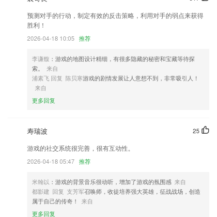
注意:不改变编辑框内容显示，保存后再次编辑可查看补全后的规则，方
预测对手的行动，制定有效的反击策略，利用对手的弱点来获得
便调试时快速修改规则
胜利！
修复启动页面底部Logo和后台设置显示不对应问题
2026-04-18 10:05
推荐
开发者: 深圳高速运营发展有限公司
李谦馥
：游戏的地图设计精细，有很多隐藏的秘密和宝藏等待探
优化注册流程，更便捷完善资料
索。
来自
联系我们
浦素飞 回复 陈贝寒
游戏的剧情发展让人意想不到，非常吸引人！
以上就是星流网页版的介绍，如果您喜欢这款软件，您可以到应用商店进
来自
行打分评论，说出您的使用经历，以帮助我们更好的对产品进行优化修
更多回复
改。
寿瑞波
25
游戏的社交系统很完善，很有互动性。
2026-04-18 05:47
推荐
米翰以
：游戏的背景音乐很动听，增加了游戏的氛围感
来自
都影建 回复 支芳军
召唤师，收徒培养强大英雄，征战战场，创造
属于自己的传奇！
来自
更多回复