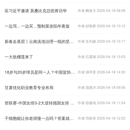
应习近平邀请 莫桑比克总统将访华
作者:阙泰天 2026-04-18 08:08
一边骂，一边买，预制菜攻陷年夜饭
作者:邰唯辉 2026-04-18 10:12
新春走基层丨云南滇池治理一线的坚守与“智”变
作者:支剑建 2026-04-18 15:17
一大批榴莲来了
作者:石露璐 2026-04-18 15:03
18岁与20岁球员是同一人？中国篮协：正在调查
作者:浦琴君 2026-04-18 14:30
甘肃优化职业教育专业布局
作者:蒲惠洋 2026-04-18 09:06
世联赛-中国女排3-2大逆转德国女排 张常宁23分
作者:容建纯 2026-04-18 11:04
干细胞能让你老得慢一点吗？答案就藏在你的一生里
作者:范静承 2026-04-18 12:02