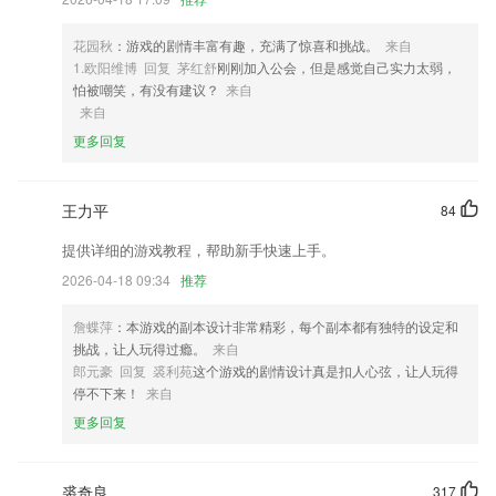
4,如果你脑洞突然开了，别忘了来一刀！不求一语惊人，只求你玩得开
心。
花园秋
：游戏的剧情丰富有趣，充满了惊喜和挑战。
来自
5,多维评画，实时交流
1.欧阳维博 回复 茅红舒
刚刚加入公会，但是感觉自己实力太弱，
6,专业强大视频剪辑工具轻松使用得心应手
怕被嘲笑，有没有建议？
来自
来自
星流网页版软件优势
更多回复
1.扫码搜题，秒出整本答案，解析思路详尽，作业校对又快又全。
2.·完全同步最新发行教材，绝无缺漏页现象
王力平
84
3.按资源类型可以分视频、文档、测验、题库;筛选条件可以按学段、学
提供详细的游戏教程，帮助新手快速上手。
科、年级，共享级别
2026-04-18 09:34
推荐
4.·可以通过阅读文章观看视频等方式获取积分奖励，完成越多奖励越多
5.平台进行单词统计学习都是可以及时去进行，各种学习都可以及时去进
詹蝶萍
：本游戏的副本设计非常精彩，每个副本都有独特的设定和
行，获取更多知识；
挑战，让人玩得过瘾。
来自
郎元豪 回复 裘利苑
这个游戏的剧情设计真是扣人心弦，让人玩得
6.·不仅可以直接跟读，还可以读一句诗句，然后跟读一次
停不下来！
来自
星流网页版更新了什么?
更多回复
全新版本，智慧运维，惊喜上线
开发商：深圳市奇丰科技有限公司
裘奇良
317