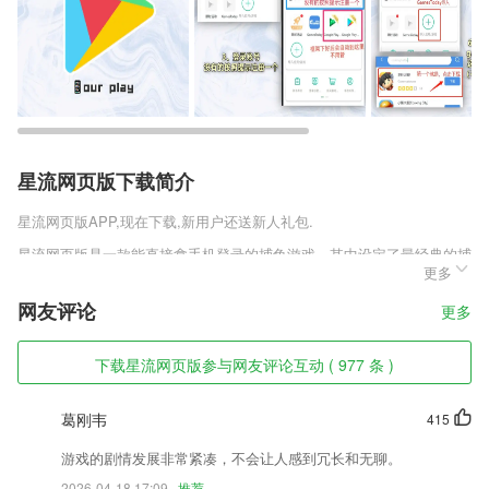
星流网页版下载简介
星流网页版
APP,现在下载,新用户还送新人礼包.
星流网页版是一款能直接拿手机登录的捕鱼游戏，其中设定了最经典的捕
更多
鱼规则，能够让你更好地掌握捕鱼方式来在这真实的海洋之中进行个性化
的捕鱼切磋，还能获得各种荣誉福利，享受到最优质无限的赛事比拼，体
网友评论
更多
验到这些捕鱼切磋带给你的欢乐和激情，还能获得各种荣誉积分。
星流网页版软件特色
下载星流网页版参与网友评论互动 ( 977 条 )
1,实用性极强的通讯录备份软件，让你的联系人从一开始，到永远。
葛刚韦
415
2,【安全保障】软件不会读取用户数据，信息传输更安全；
3,统一封装产品和服务，确保企业客户的消费体验
游戏的剧情发展非常紧凑，不会让人感到冗长和无聊。
2026-04-18 17:09
推荐