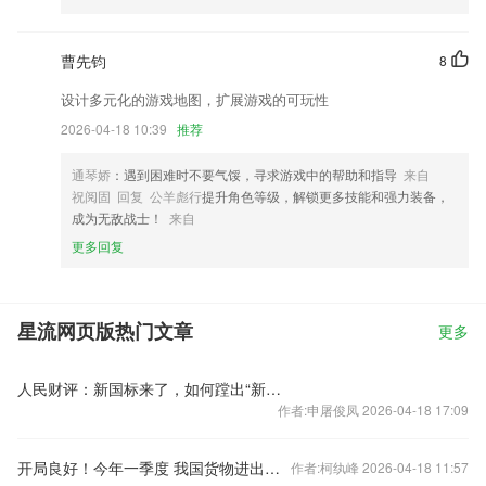
曹先钧
8
设计多元化的游戏地图，扩展游戏的可玩性
2026-04-18 10:39
推荐
通琴娇
：遇到困难时不要气馁，寻求游戏中的帮助和指导
来自
祝阅固 回复 公羊彪行
提升角色等级，解锁更多技能和强力装备，
成为无敌战士！
来自
更多回复
星流网页版热门文章
更多
人民财评：新国标来了，如何蹚出“新鞋路”？
作者:申屠俊凤 2026-04-18 17:09
开局良好！今年一季度 我国货物进出口同比增长15%
作者:柯纨峰 2026-04-18 11:57