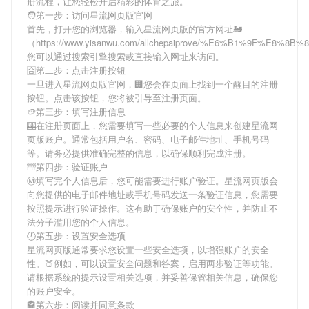
册流程，让您轻松开启精彩的体育之旅。
🧑第一步：访问星流网页版官网
首先，打开您的浏览器，输入
星流网页版
的官方网址🚂
（https://www.yisanwu.com/allchepaiprove/%E6%B1%9F%E8%8B
您可以通过搜索引擎搜索或直接输入网址来访问。
🈴第二步：点击注册按钮
一旦进入
星流网页版
官网，🏢您会在页面上找到一个醒目的注册
按钮。点击该按钮，您将被引导至注册页面。
🥔第三步：填写注册信息
🎰在注册页面上，您需要填写一些必要的个人信息来创建
星流网
页版
账户。通常包括用户名、密码、电子邮件地址、手机号码
等。请务必提供准确完整的信息，以确保顺利完成注册。
🌁第四步：验证账户
Ⓜ填写完个人信息后，您可能需要进行账户验证。
星流网页版
会
向您提供的电子邮件地址或手机号码发送一条验证信息，您需要
按照提示进行验证操作。这有助于确保账户的安全性，并防止不
法分子滥用您的个人信息。
🕔第五步：设置安全选项
星流网页版
通常要求您设置一些安全选项，以增强账户的安全
性。🍑例如，可以设置安全问题和答案，启用两步验证等功能。
请根据系统的提示设置相关选项，并妥善保管相关信息，确保您
的账户安全。
🏤第六步：阅读并同意条款