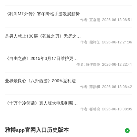
《我叫MT外传》寒冬降临手游发展趋势
作者: 宣凝珊 2026-06-13 06:51
是男人就上100层《苍翼之刃》无尽之塔挑战极限
作者: 熊祥芝 2026-06-12 21:36
《自由之战》2015年3月17日维护更新公告
作者: 赫连蝶悦 2026-06-12 22:41
业界最良心《八卦西游》200%返利迎公测
作者: 薛韵枫 2026-06-13 06:42
《十万个冷笑话》真人版大电影剧照流出
作者: 祁璐晓 2026-06-13 08:05
雅博app官网入口历史版本