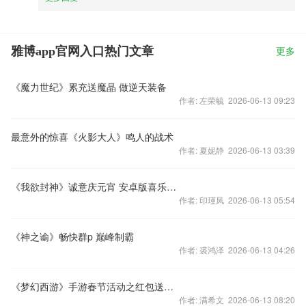
雅博app官网入口热门文章
更多
《魔力世纪》累充送魔晶 做逆天装备
作者: 左荣毓 2026-06-13 09:23
最意外的惊喜《火影大人》鸣人的战术
作者: 夏妮静 2026-06-13 03:39
《我欲封神》诚意庆元宵 安卓版喜乐上线
作者: 印瑾凤 2026-06-13 05:54
《神之谕》畅快群p 巅峰制霸
作者: 裘鸿泽 2026-06-13 04:26
《梦幻西游》手游春节活动之红包送吉祥
作者: 满希文 2026-06-13 08:20