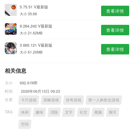
5.75.51 V最新版
查看详情
大小 35.66
9.264.242 V最新版
查看详情
大小 21.62MB
3.665.121 V最新版
查看详情
大小 61.20MB
相关信息
大小
692.61MB
时间
2026年06月13日 09:23
分类
卡片游戏
策略游戏
传奇游戏
第一人称射击游戏
TAG
休闲
趣味
消除
文字
社交
视频
聊天
空间