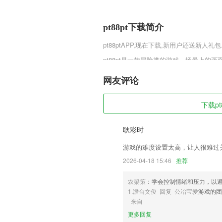
pt88pt下载简介
pt88pt
APP,现在下载,新用户还送新人礼包
pt88pt是一款冒险类的游戏。场景上
非常清晰的，不管是哪一种场合中都能看
定不能直接跳过。玩家在这里的背景有些
网友评论
pt88pt软件特色
下载pt
1,多种训练模式
2,每天都会为你提供不同的运势内容，你
耿彩时
3,批量下载任意公众号所有历史文章（包
游戏的难度设置太高，让人很难过
4,连政商名流都在用的英语句型
2026-04-18 15:46
推荐
5,语音翻译：语音输入，实时翻译，人声
农梁策
：学会控制情绪和压力，以
6,船舶详细信息查看，船舶类型、吃水、
1.澹台文俊 回复 公冶宝爱
游戏的团
pt88pt软件优势
来自
更多回复
1.每个成语详情包含成语的发音、含义、