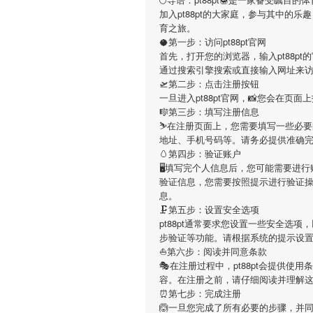
加入
pt88pt
的大家庭，参与其中的乐趣
育之旅。
🥥第一步：访问pt88pt官网
首先，打开您的浏览器，输入
pt88pt
的
通过搜索引擎搜索或直接输入网址来
🛫第二步：点击注册按钮
一旦进入
pt88pt
官网，📸您会在页面
🎼第三步：填写注册信息
⛷在注册页面上，您需要填写一些必要
地址、手机号码等。请务必提供准确
🥚第四步：验证账户
🖥填写完个人信息后，您可能需要进行
验证信息，您需要按照提示进行验证
息。
🗜第五步：设置安全选项
pt88pt
通常要求您设置一些安全选项，
步验证等功能。请根据系统的提示设
⛵️第六步：阅读并同意条款
🎭在注册过程中，
pt88pt
会提供使用条
容。在注册之前，请仔细阅读并理解
⏰第七步：完成注册
🙆一旦您完成了所有必要的步骤，并