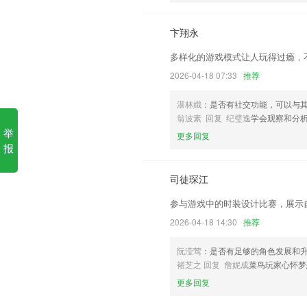
2.常考古诗文名句语境运用归纳；64篇
卞翔永
3.解密残局奥秘，围棋练习宝典，少儿学
多样化的游戏模式让人玩得过瘾，
4.一键搜出全本答案，保证内容清晰完整
2026-04-18 07:33
推荐
5.·职业认证，人力资源管理师、劳动关
6.有优质的绘本阅读资源能够帮助孩子们
湛林娥
：是否有社交功能，可以与
翁波素 回复 纪璧逸
学会观察和分
pt88pt更新了什么?
举
更多回复
优化算法引擎,扫描速度更快
报
专业手机录音
司徒琛江
识别图片能力升级，沟通更高效
参与游戏中的时装设计比赛，展示
增加骁龙695
2026-04-18 14:30
推荐
完善资料弹窗交互。
新增通票核销功能
阮滢莺
：是否有足够的角色发展和
褚芝之 回复 詹妮成
菜鸟玩家心怀梦
联系我们
以上就是pt88pt的介绍，如果您喜欢
更多回复
们更好的对产品进行优化修改。