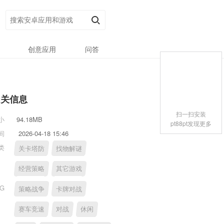
创意应用
问答
相关信息
扫一扫安装
小
94.18MB
pt88pt发现更多
间
2026-04-18 15:46
类
关卡塔防
找物解谜
经营策略
其它游戏
AG
策略战争
卡牌对战
赛车竞速
对战
休闲