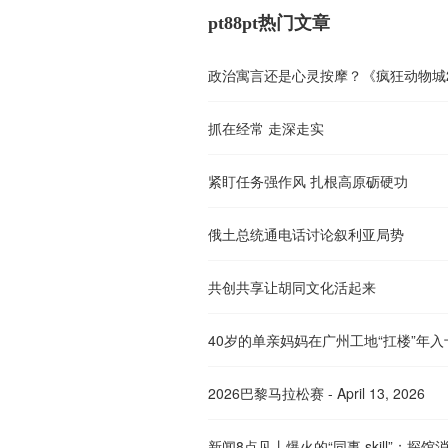
pt88pt热门文章
政治寓言还是心灵按摩？《疯狂动物城
抓在经常 走深走实
紧盯任务强作风 扎根高原砺硬功
俄土总统通电话讨论叙利亚局势
共创共享让胡同文化活起来
2026巴黎马拉松赛 - April 13, 2026
新闻8点见丨爆火的“同事.skill”；探