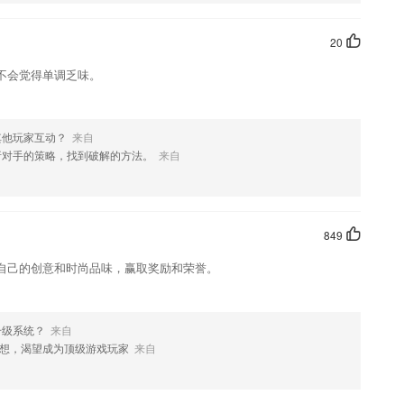
新课标中考必背古诗词诵读，听着就能背。
20
围棋的好帮手，从零开始学围棋。
不会觉得单调乏味。
系协调师、经济师等证书，助力掌握考点，高效备考！
了解更多有趣故事
其他玩家互动？
来自
析对手的策略，找到破解的方法。
来自
849
自己的创意和时尚品味，赢取奖励和荣誉。
升级系统？
来自
想，渴望成为顶级游戏玩家
来自
这款软件，您可以到应用商店进行打分评论，说出您的使用经历，以帮助我