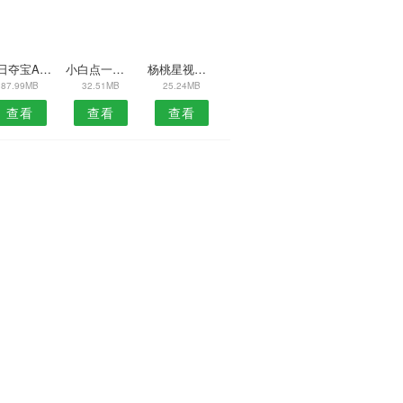
每日夺宝APP
小白点一键锁屏APP
杨桃星视频安卓版
87.99MB
32.51MB
25.24MB
查看
查看
查看