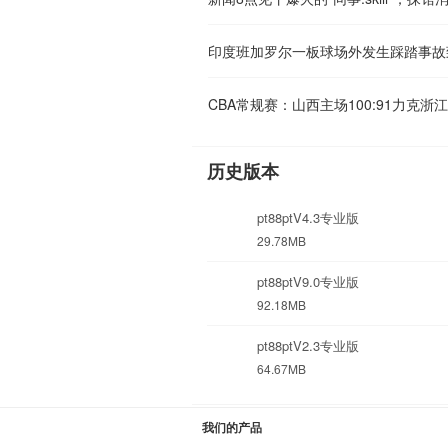
印度班加罗尔一板球场外发生踩踏事故致
CBA常规赛：山西主场100:91力克浙
历史版本
pt88ptV4.3专业版
29.78MB
pt88ptV9.0专业版
92.18MB
pt88ptV2.3专业版
64.67MB
我们的产品