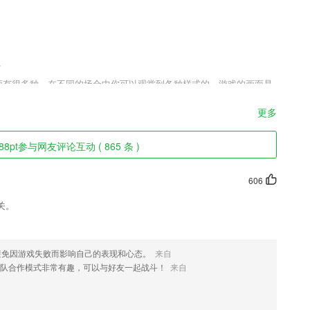
.
的画面有很多种，在不同的场合中你可以观赏到各种样式的。游戏的画面是
到流畅的过程。在玩的时候你还会发现很多惊喜在其中隐藏着，所以一
悲惨的，因为是一个孤儿。
更多
88pt参与网友评论互动 ( 865 条 )
能够在线了解自己的当天运势。
606
括图片）
关。
播报，感受同声传译般的体验。
避免因游戏失败而影响自己的表现和心态。
来自
航速、吨位等
队合作模式非常有趣，可以与好友一起战斗！
来自
出处、例子等内容。