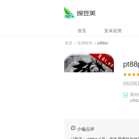
首页
安卓应用
首页
>
应用软件
>
pt88pt
pt88
69206
需优
pt88
小编点评
🌕导语：
pt88pt
🍯是一家备受瞩目的