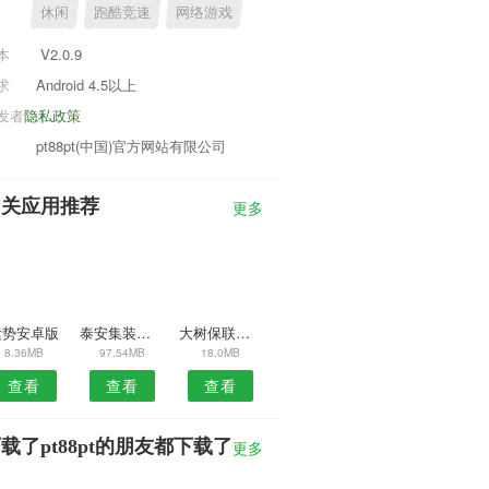
休闲
跑酷竞速
网络游戏
本
V2.0.9
求
Android 4.5以上
发者
隐私政策
pt88pt(中国)官方网站有限公司
相关应用推荐
更多
运势安卓版
泰安集装箱网
大树保联盟安卓版
8.36MB
97.54MB
18.0MB
查看
查看
查看
载了pt88pt的朋友都下载了
更多