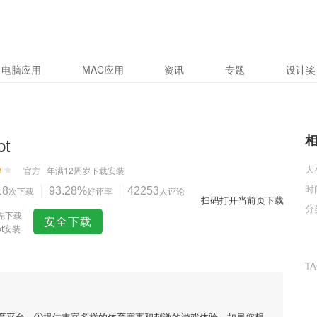
电脑应用
MAC应用
资讯
专题
设计奖
pt
大
官方
年满12周岁
下载安装
时
18
次下载
93.28%
好评率
42253
人评论
扫码打开当前页下载
分
先下载
安全下载
pt安装
T
体育平台，🕧提供丰富多样的体育赛事和刺激的游戏体验。如果您想