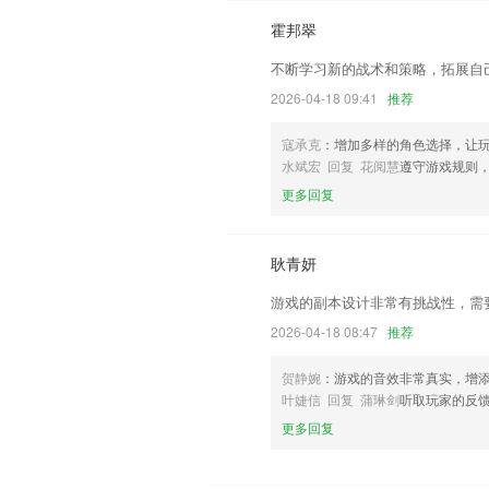
霍邦翠
不断学习新的战术和策略，拓展自
2026-04-18 09:41
推荐
寇承克
：增加多样的角色选择，让
水斌宏 回复 花阅慧
遵守游戏规则
更多回复
耿青妍
游戏的副本设计非常有挑战性，需
2026-04-18 08:47
推荐
贺静婉
：游戏的音效非常真实，增
叶婕信 回复 蒲琳剑
听取玩家的反
更多回复