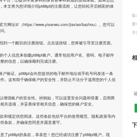
，本文将为您详细介绍
pt88pt
的注册流程，让您轻松开启精彩的体
版
要
官方网址🥢（https://www.yisanwu.com/jiaxiao/bazhou）。您可以
访问。
开
上找到一个醒目的注册按钮。点击该按钮，您将被引导至注册页面。
的个人信息来创建
pt88pt
账户。通常包括用户名、密码、电子邮件
完整的信息，以确保顺利完成注册。
账户验证。
pt88pt
会向您提供的电子邮件地址或手机号码发送一条
操作。这有助于确保账户的安全性，并防止不法分子滥用您的个人信
以增强账户的安全性。🆙例如，可以设置安全问题和答案，启用两
置相关选项，并妥善保管相关信息，确保您的账户安全。
款和规定供您阅读。这些条款包括平台的使用规范、隐私政策等内
这些条款，并确保您同意并愿意遵守。
下
同意了
pt88pt
的条款，恭喜您！您已经成功注册了pt88pt账户。现