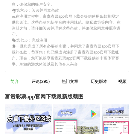
息，确保您的账户安全。
🏘第六步：阅读并同意条款
💻在注册过程中，
富贵彩票app官网下载
会提供使用条款和规定
供您阅读。这些条款包括平台的使用规范、隐私政策等内容。在
注册之前，请仔细阅读并理解这些条款，并确保您同意并愿意遵
守。
🎭第七步：完成注册
🌘一旦您完成了所有必要的步骤，并同意了
富贵彩票app官网下
载
的条款，恭喜您！您已经成功注册了富贵彩票app官网下载账
户。现在，您可以畅享
富贵彩票app官网下载
提供的丰富体育赛
事、刺激的游戏体验以及其他令人兴奋
简介
评论(295)
热门文章
历史版本
视频
富贵彩票app官网下载最新版截图