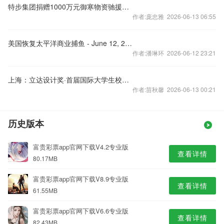
特步集团捐赠1000万元御寒物资驰援西藏地震灾区
作者:庞忠雅 2026-06-13 06:55
美国恢复太平洋商业捕鱼 - June 12, 2026
作者:潘琳环 2026-06-12 23:21
上海：立达设计奖·首届国际大学生校园设计大赛颁奖典礼举行
作者:苗秋馨 2026-06-13 00:21
历史版本
富贵彩票app官网下载V4.2专业版
查看详情
80.17MB
富贵彩票app官网下载V8.9专业版
查看详情
61.55MB
富贵彩票app官网下载V6.6专业版
查看详情
82.43MB