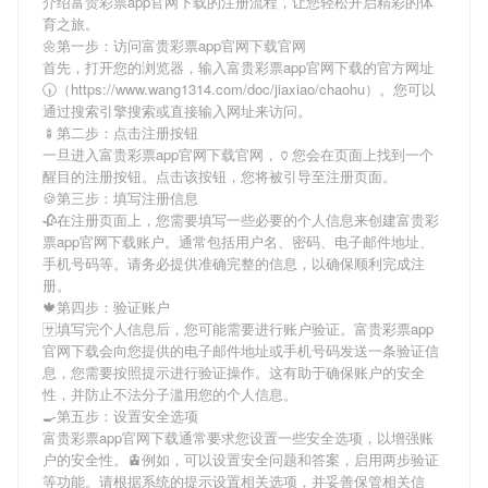
介绍
富贵彩票app官网下载
的注册流程，让您轻松开启精彩的体
育之旅。
🌼第一步：访问富贵彩票app官网下载官网
首先，打开您的浏览器，输入
富贵彩票app官网下载
的官方网址
🕠（https://www.wang1314.com/doc/jiaxiao/chaohu）。您可以
通过搜索引擎搜索或直接输入网址来访问。
🍢第二步：点击注册按钮
一旦进入
富贵彩票app官网下载
官网，🏺您会在页面上找到一个
醒目的注册按钮。点击该按钮，您将被引导至注册页面。
🍪第三步：填写注册信息
🥀在注册页面上，您需要填写一些必要的个人信息来创建
富贵彩
票app官网下载
账户。通常包括用户名、密码、电子邮件地址、
手机号码等。请务必提供准确完整的信息，以确保顺利完成注
册。
🍁第四步：验证账户
🈂填写完个人信息后，您可能需要进行账户验证。
富贵彩票app
官网下载
会向您提供的电子邮件地址或手机号码发送一条验证信
息，您需要按照提示进行验证操作。这有助于确保账户的安全
性，并防止不法分子滥用您的个人信息。
🍳第五步：设置安全选项
富贵彩票app官网下载
通常要求您设置一些安全选项，以增强账
户的安全性。🚊例如，可以设置安全问题和答案，启用两步验证
等功能。请根据系统的提示设置相关选项，并妥善保管相关信