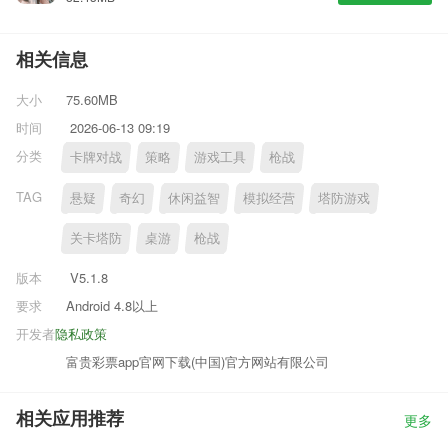
相关信息
大小
75.60MB
时间
2026-06-13 09:19
分类
卡牌对战
策略
游戏工具
枪战
TAG
悬疑
奇幻
休闲益智
模拟经营
塔防游戏
关卡塔防
桌游
枪战
版本
V5.1.8
要求
Android 4.8以上
开发者
隐私政策
富贵彩票app官网下载(中国)官方网站有限公司
相关应用推荐
更多