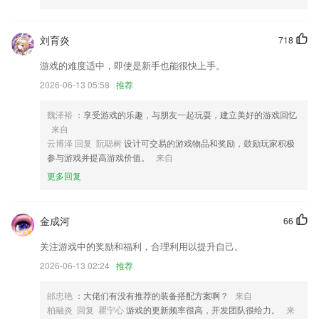
更加的轻松
6.·符合藏文操作习惯
刘育炎
718
富贵彩票app官网下载更新了什么?
游戏的难度适中，即使是新手也能很快上手。
修复崩溃率
2026-06-13 05:58
推荐
二维码分享优化;
魏泽裕
：享受游戏的乐趣，与朋友一起玩耍，建立美好的游戏回忆
增加浮动速度，在其他app上面显示当前速度（请根据提示打开相关权
来自
限）
云博泽 回复 阮聪树
设计可交易的游戏物品和奖励，鼓励玩家积极
参与游戏并提高游戏价值。
来自
优化抢票系统性能
更多回复
货源界面优化
修复已知Bug，优化操作体验。
金成河
66
联系我们
以上就是富贵彩票app官网下载的介绍，如果您喜欢这款软件，您可以到
关注游戏中的奖励和福利，合理利用以提升自己。
应用商店进行打分评论，说出您的使用经历，以帮助我们更好的对产品进
2026-06-13 02:24
推荐
行优化修改。
邰忠艳
：大佬们有没有推荐的装备搭配方案啊？
来自
柏融炎 回复 瞿宁心
游戏的更新频率很高，开发团队很给力。
来