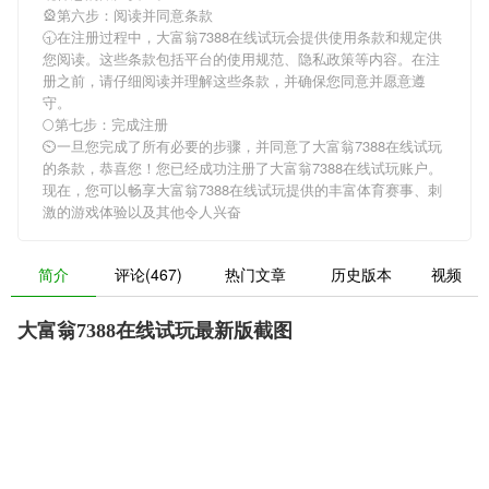
🎡第六步：阅读并同意条款
🕤在注册过程中，
大富翁7388在线试玩
会提供使用条款和规定供
您阅读。这些条款包括平台的使用规范、隐私政策等内容。在注
册之前，请仔细阅读并理解这些条款，并确保您同意并愿意遵
守。
🌕第七步：完成注册
⏲一旦您完成了所有必要的步骤，并同意了
大富翁7388在线试玩
的条款，恭喜您！您已经成功注册了大富翁7388在线试玩账户。
现在，您可以畅享
大富翁7388在线试玩
提供的丰富体育赛事、刺
激的游戏体验以及其他令人兴奋
简介
评论(467)
热门文章
历史版本
视频
大富翁7388在线试玩最新版截图