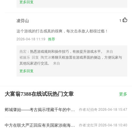
更多回复
凌芬山
1
这个游戏的打击感真的很爽，每次击杀敌人都很过瘾！
2026-04-18 11:19
推荐
燕宏
：熟悉游戏规则和操作技巧，有效提升游戏水平。
来自
褚娅乐 回复 陶梵冰
将聊天框放置在游戏界面的侧边，方便玩家与
其他玩家进行交流。
来自
更多回复
大富翁7388在线试玩热门文章
更多
邺城肇始——考古揭示埋藏千年的中国都城秘密
作者:纪伯奇 2026-04-18 15:47
中方在联大严正回应有关国家涉南海问题错误言论
作者:史红萍 2026-04-18 10:40