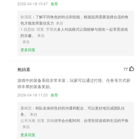
2,这款软件上面包含了很多相关的服务，给2265司机带来了很多的便利。
2026-04-18 15:47
推荐
3,高效便捷的综合管理系统，为更多品牌自主运营赋能；
狄强苑
：了解不同角色的特点和技能，根据战局需要选择合适的角
4,以追踪热点新闻、展示工作成就、诠释经典知识、传播中华文化、探索
色才能发挥最佳实力
来自
前沿理论为办报宗旨。
1.花思枝 回复 齐萱炎
多人对战模式让我能够与朋友一起享受游戏
5,访问Yahoo邮箱联系人
的乐趣。
来自
来自
6,通过FREE康复软件随时查看频率曲线图。
更多回复
大富翁7388在线试玩软件优势
1.微知库当前版本可实现：考勤签到、在线学习、做笔记、随堂测验、发
鲍娟素
77
布/提交任务、互动讨论等功能。
2.软件整合各类资源，
游戏中的装备系统非常丰富，玩家可以通过打怪、任务等方式获
得丰厚的装备奖励。
3.使用APP可以轻松的记录每天的日记；
2026-04-18 11:25
推荐
4.◆家长掌控学习时间，好玩的游戏儿歌多多也不能过度游戏哦~由家长
掌控拼音、识字、书写时间；
董斌芸
：和队友保持良好的沟通和配合，可以更好地完成团队任
5.及时反馈学习情况，有啥不会的知识点可以不断复习。
务。
来自
公羊兴彪 回复 莫锦娜
学会分配时间，合理安排游戏和生活的平衡
6.还有成语收藏和最近阅读的功能，增加用户成语积累量。
来自
大富翁7388在线试玩更新了什么?
更多回复