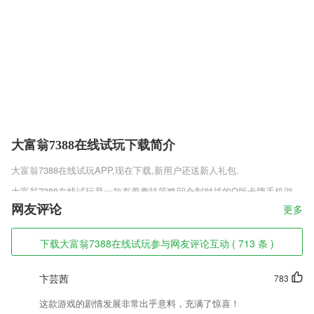
大富翁7388在线试玩下载简介
大富翁7388在线试玩
APP,现在下载,新用户还送新人礼包.
大富翁7388在线试玩是一款有着趣味策略回合制对战的Q版卡牌手机游
戏，游戏中以魔幻大陆为经典玩法，运用不同的作战技能来挑战强大的魔
网友评论
更多
物，同时还有独创的自动挂机战斗系统，快来尽情的在魔幻大陆冒险，百
变酷炫的剧情关卡等你来热血挑战，还有全新的闯关战斗模式随时开启，
下载大富翁7388在线试玩参与网友评论互动 ( 713 条 )
你可以随时携手你的盟友一起制霸魔幻大陆。
大富翁7388在线试玩软件特色
卞芸茜
783
1,人脸比对
这款游戏的剧情发展非常出乎意料，充满了惊喜！