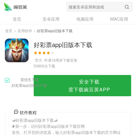
好彩票app旧版本下载
首页
安卓应用
电脑应用
MAC应用
资讯
专题
设计奖
创意应用
首页
>
应用软件
>
好彩票app旧版本下载
问答
好彩票app旧版本下载
官方
年满16周岁
下载安装
次下载
50800
需优先下载
安全下载
好彩票app旧版本下载
需下载豌豆荚APP
软件教程
🦂好彩票app旧版本下载🦂
❥第一步：访问好彩票app旧版本下载官网
首先，打开您的浏览器，输入好彩票app旧版本下载的官方网址