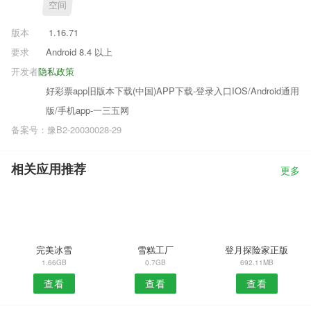
空间
版本
1.16.71
要求
Android 8.4 以上
开发者
隐私政策
好彩票app旧版本下载(中国)APP下载-登录入口IOS/Android通用
版/手机app-一三五网
备案号：豫B2-20030028-29
相关应用推荐
更多
完美冰雪
雪糕工厂
登月探险家正版
1.66GB
0.7GB
692.11MB
查看
查看
查看