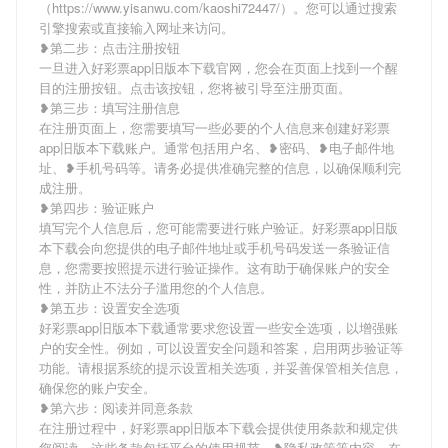
（https://www.yisanwu.com/kaoshi72447/）。您可以通过搜索
引擎搜索或直接输入网址来访问。
❥第二步：点击注册按钮
一旦进入好彩票app旧版本下载官网，您会在页面上找到一个醒
目的注册按钮。点击该按钮，您将被引导至注册页面。
❥第三步：填写注册信息
在注册页面上，您需要填写一些必要的个人信息来创建好彩票
app旧版本下载账户。通常包括用户名、❥密码、❥电子邮件地
址、❥手机号码等。请务必提供准确完整的信息，以确保顺利完
成注册。
❥第四步：验证账户
填写完个人信息后，您可能需要进行账户验证。好彩票app旧版
本下载会向您提供的电子邮件地址或手机号码发送一条验证信
息，您需要按照提示进行验证操作。这有助于确保账户的安全
性，并防止不法分子滥用您的个人信息。
❥第五步：设置安全选项
好彩票app旧版本下载通常要求您设置一些安全选项，以增强账
户的安全性。例如，可以设置安全问题和答案，启用两步验证等
功能。请根据系统的提示设置相关选项，并妥善保管相关信息，
确保您的账户安全。
❥第六步：阅读并同意条款
在注册过程中，好彩票app旧版本下载会提供使用条款和规定供
您阅读。这些条款包括平台的使用规范、❥隐私政策等内容。在