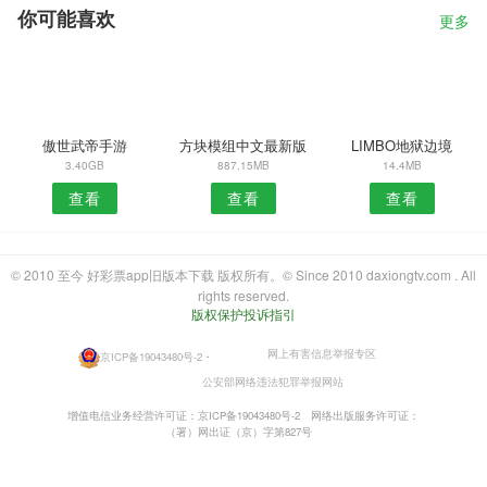
你可能喜欢
更多
傲世武帝手游
方块模组中文最新版
LIMBO地狱边境
3.40GB
887.15MB
14.4MB
查看
查看
查看
© 2010 至今 好彩票app旧版本下载 版权所有。© Since 2010 daxiongtv.com . All
rights reserved.
版权保护投诉指引
网上有害信息举报专区
京ICP备19043480号-2
・
公安部网络违法犯罪举报网站
增值电信业务经营许可证：京ICP备19043480号-2
网络出版服务许可证：
（署）网出证（京）字第827号