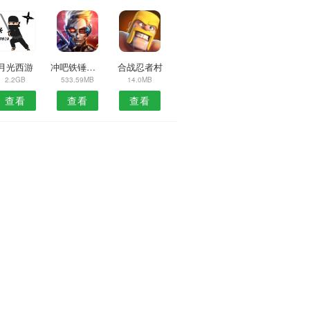
月光西游
冲吧铁锤少年
合战忍者村
2.2GB
533.59MB
14.0MB
查看
查看
查看