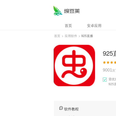
925直播
首页
安卓应用
首页
>
应用软件
>
925直播
92
9001
次
需优
925
软件教程