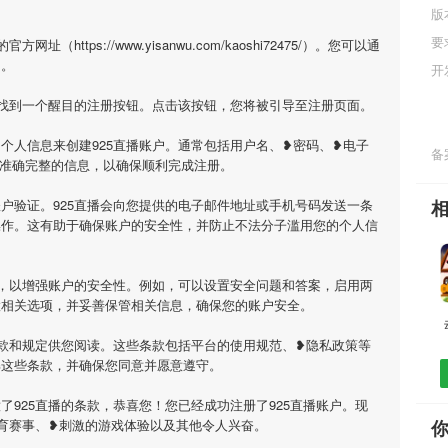
版
要
https://www.yisanwu.com/kaoshi72475/）。您可以通
问。
开
上找到一个醒目的注册按钮。点击该按钮，您将被引导至注册页面。
个人信息来创建925直播账户。通常包括用户名、❥密码、❥电子
备案
供准确完整的信息，以确保顺利完成注册。
户验证。925直播会向您提供的电子邮件地址或手机号码发送一条
操作。这有助于确保账户的安全性，并防止不法分子滥用您的个人信
项，以增强账户的安全性。例如，可以设置安全问题和答案，启用两
置相关选项，并妥善保管相关信息，确保您的账户安全。
条款和规定供您阅读。这些条款包括平台的使用规范、❥隐私政策等
解这些条款，并确保您同意并愿意遵守。
了925直播的条款，恭喜您！您已经成功注册了925直播账户。现
体育赛事、❥刺激的游戏体验以及其他令人兴奋。