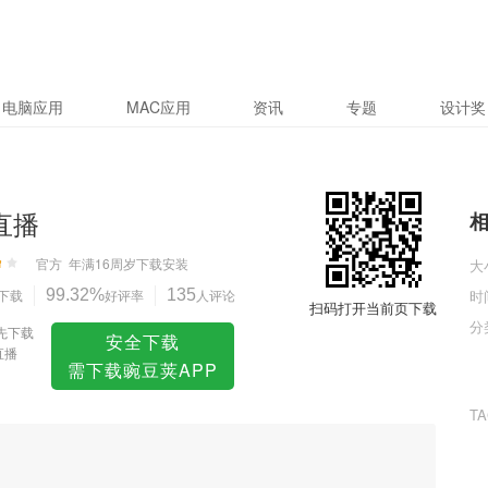
电脑应用
MAC应用
资讯
专题
设计奖
5直播
官方
年满16周岁
下载安装
大
下载
99.32%
好评率
135
人评论
时
扫码打开当前页下载
分
先下载
安全下载
直播
需下载豌豆荚APP
T