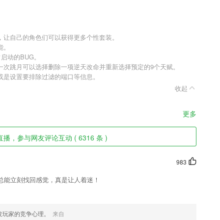
，让自己的角色们可以获得更多个性套装。
能。
启动的BUG。
一次跳月可以选择删除一项逆天改命并重新选择预定的9个天赋。
或是设置要排除过滤的端口等信息。
收起
更多
直播，参与网友评论互动 ( 6316 条 )
983
总能立刻找回感觉，真是让人着迷！
发玩家的竞争心理。
来自