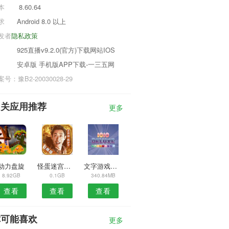
本
8.60.64
求
Android 8.0 以上
发者
隐私政策
925直播v9.2.0(官方)下载网站IOS
安卓版 手机版APP下载-一三五网
号：豫B2-20030028-29
相关应用推荐
更多
动力盘旋
怪蛋迷宫最新版
文字游戏锻炼大脑
8.92GB
0.1GB
340.84MB
查看
查看
查看
你可能喜欢
更多