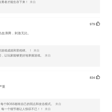
有勇者才能生存下来！
来自
979
热血沸腾，刺激无比。
的游戏成就和里程碑。 ！
来自
巧，让玩家能够更好地掌握游戏。
来自
834
严重
，每个BOSS都有自己的弱点和攻击模式。
来自
，每一个细节都让人惊叹不已！！
来自