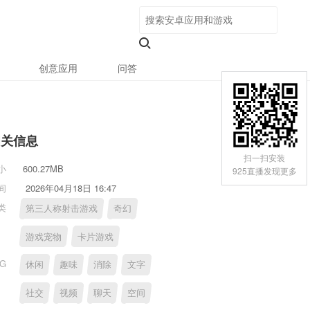
创意应用
问答
相关信息
扫一扫安装
小
600.27MB
925直播发现更多
间
2026年04月18日 16:47
类
第三人称射击游戏
奇幻
游戏宠物
卡片游戏
AG
休闲
趣味
消除
文字
社交
视频
聊天
空间