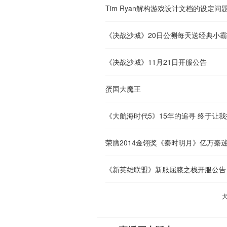
Tim Ryan解构游戏设计文档的设定问
《决战沙城》20日公测每天送经典小
《决战沙城》11月21日开服公告
蛋国大魔王
《大航海时代5》15年的追寻 终于让
荣膺2014金翎奖《秦时明月》亿万秦
《新英雄联盟》新服屈膝之栈开服公告
犬