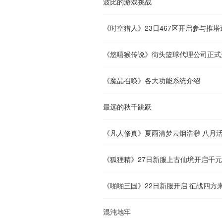
波比的游戏挑战
《时空猎人》23日467区开启参与推
《悠嘻猴传说》街头篮球代理公司正式
《魔晶召唤》各大功能系统介绍
最远的秋千跳跃
《凡人修真》夏雨清梦云烟浩渺 八月
《狐狸精》27日新服上古仙境开启千
《啪啪三国》22日新服开启 征战四方
混沌地牢