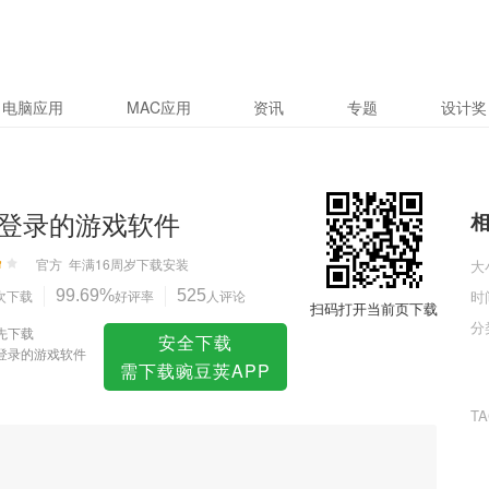
件
电脑应用
MAC应用
资讯
专题
设计奖
登录的游戏软件
官方
年满16周岁
下载安装
大
次下载
99.69%
好评率
525
人评论
时
扫码打开当前页下载
分
先下载
安全下载
登录的游戏软件
需下载豌豆荚APP
T