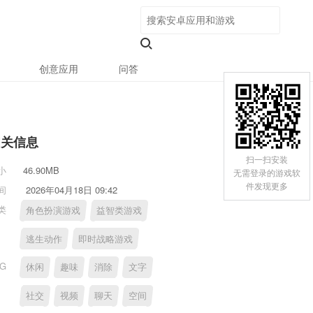
创意应用
问答
相关信息
扫一扫安装
小
46.90MB
无需登录的游戏软
件发现更多
间
2026年04月18日 09:42
类
角色扮演游戏
益智类游戏
逃生动作
即时战略游戏
AG
休闲
趣味
消除
文字
社交
视频
聊天
空间