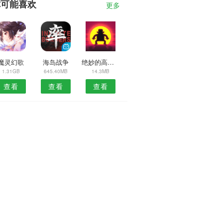
你可能喜欢
更多
魔灵幻歌
海岛战争
绝妙的高尔夫
1.31GB
645.40MB
14.3MB
查看
查看
查看