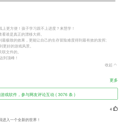
课线上更方便！孩子学习跟不上进度？来慧学！
查看谁是真正的漂移大师。
到最极致的效果，更能让自己的生存冒险难度得到最有效的发挥;
找到更好的游戏风景。
关联文件的。
达到顶峰！
收起
更多
戏软件，参与网友评论互动 ( 3076 条 )
4
我进入一个全新的世界！