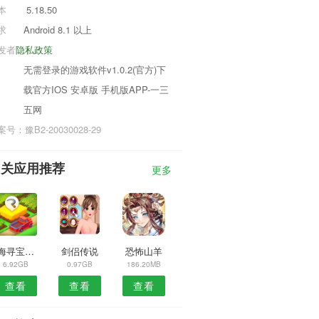
本
5.18.50
求
Android 8.1 以上
发者
隐私政策
无需登录的游戏软件v1.0.2(官方)下
载官方IOS 安卓版 手机版APP-一三
五网
号：豫B2-20030028-29
相关应用推荐
更多
大海寻宝中文版
剑侣传说
恐怖山羊
6.92GB
0.97GB
186.20MB
查看
查看
查看