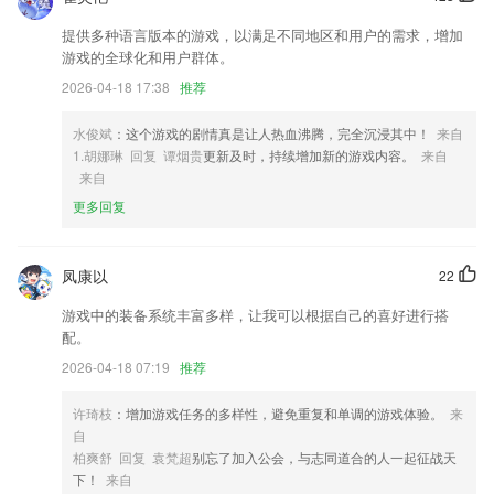
2,设置消息推送，最新招聘消息动态更新，第一时间消息推送提醒；
3,司机有权选择订单类型，并可以根据自己的型号选择合适的货物订单；
提供多种语言版本的游戏，以满足不同地区和用户的需求，增加
游戏的全球化和用户群体。
4,书荒不知看什么？精选个性化推荐，好书刷新不断，完美小说不断呈现
2026-04-18 17:38
推荐
5,界面简洁，不冗余，凸显中国风，做优质准确的中国日历万年历！
6,十分的好用，能够把你变成二次元漫画的形象。
水俊斌
：这个游戏的剧情真是让人热血沸腾，完全沉浸其中！
来自
1.胡娜琳 回复 谭烟贵
更新及时，持续增加新的游戏内容。
来自
aaa炸金花官方版最新版软件优势
来自
1.可以了解到孩子的学习情况，还可以2265手游网通过软件分析得到的孩
更多回复
子的优劣势科目，
2.4——6年级，讲连接、讲布局、有速度、有交融。
凤康以
22
3.各个章节的正确率和答对的题数都可以随时查看，让你知晓自己的学习
游戏中的装备系统丰富多样，让我可以根据自己的喜好进行搭
进度。
配。
4.更好地单词背诵记忆法为大家分享，让大家都可以更好地去进行单词背
2026-04-18 07:19
推荐
诵。
5.而且还有很多的题库内容实时更新，只需要打开手机就可以在线刷题。
许琦枝
：增加游戏任务的多样性，避免重复和单调的游戏体验。
来
自
6.已支持16年级数学口算题、竖式题、混合运算、解方程式、脱式等多题
柏爽舒 回复 袁梵超
别忘了加入公会，与志同道合的人一起征战天
型批改，口算拍一下，一秒全改好。
下！
来自
aaa炸金花官方版最新版更新了什么?