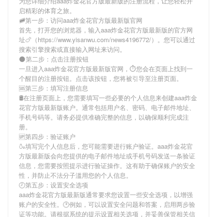
为您详细介绍
aaa炸金花官方版最新版
的注册流程，让您轻松开
启精彩的体育之旅。
🚞第一步：访问aaa炸金花官方版最新版官网
首先，打开您的浏览器，输入
aaa炸金花官方版最新版
的官方网
址🍗（https://www.yisanwu.com/news4196772/）。您可以通过
搜索引擎搜索或直接输入网址来访问。
🌑第二步：点击注册按钮
一旦进入
aaa炸金花官方版最新版
官网，⏱您会在页面上找到一
个醒目的注册按钮。点击该按钮，您将被引导至注册页面。
🆘第三步：填写注册信息
🛢在注册页面上，您需要填写一些必要的个人信息来创建
aaa炸金
花官方版最新版
账户。通常包括用户名、密码、电子邮件地址、
手机号码等。请务必提供准确完整的信息，以确保顺利完成注
册。
🆙第四步：验证账户
🍶填写完个人信息后，您可能需要进行账户验证。
aaa炸金花官
方版最新版
会向您提供的电子邮件地址或手机号码发送一条验证
信息，您需要按照提示进行验证操作。这有助于确保账户的安全
性，并防止不法分子滥用您的个人信息。
🕗第五步：设置安全选项
aaa炸金花官方版最新版
通常要求您设置一些安全选项，以增强
账户的安全性。🕑例如，可以设置安全问题和答案，启用两步验
证等功能。请根据系统的提示设置相关选项，并妥善保管相关信