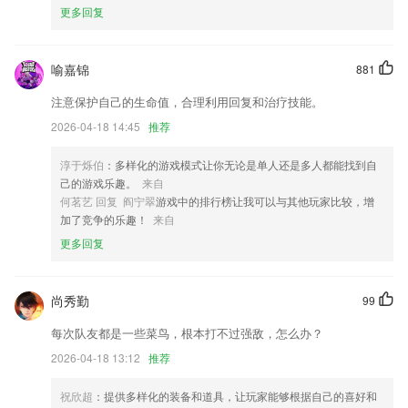
更多回复
修改发现的问题；
修复失效功能，修复悬浮播放器功能部分视频无法播放问题，修复图片转
喻嘉锦
881
链接功能，修复图片动漫化功能无法转换问题，优化二维码解析功能，其
它功能修复和优化
注意保护自己的生命值，合理利用回复和治疗技能。
增加安全信息投诉渠道；
2026-04-18 14:45
推荐
增加评论互动样式，围观热议新鲜百事
淳于烁伯
：多样化的游戏模式让你无论是单人还是多人都能找到自
【新增】新增对新能源车牌的支持
己的游戏乐趣。
来自
何茗艺 回复 阎宁翠
游戏中的排行榜让我可以与其他玩家比较，增
一款简捷好用的修图美图工具
加了竞争的乐趣！
来自
联系我们
更多回复
以上就是aaa炸金花官方版最新版的介绍，如果您喜欢这款软件，您可以
到应用商店进行打分评论，说出您的使用经历，以帮助我们更好的对产品
进行优化修改。
尚秀勤
99
每次队友都是一些菜鸟，根本打不过强敌，怎么办？
2026-04-18 13:12
推荐
祝欣超
：提供多样化的装备和道具，让玩家能够根据自己的喜好和