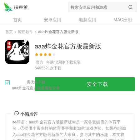
首页
安卓应用
电脑应用
MAC应用
资讯
专题
设计奖
创意应用
首页
>
应用软件
>
aaa炸金花官方版最新版
问答
aaa炸金花官方版最新版
官方
年满12周岁
下载安装
次下载
6495521
需优先下载
安全下载
aaa炸金花官方版最新版安装
小编点评
🏍导语：
aaa炸金花官方版最新版
🆕是一家备受瞩目的体育平
台，🕚提供丰富多样的体育赛事和刺激的游戏体验。如果您想加
入
aaa炸金花官方版最新版
的大家庭，参与其中的乐趣，本文将