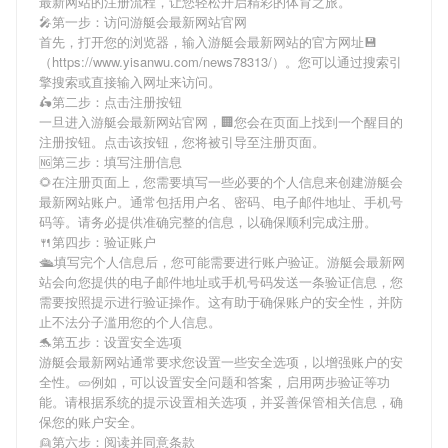
最新网站
的注册流程，让您轻松开启精彩的体育之旅。
🎤第一步：访问游艇会最新网站官网
首先，打开您的浏览器，输入
游艇会最新网站
的官方网址💾
（https://www.yisanwu.com/news78313/）。您可以通过搜索引
擎搜索或直接输入网址来访问。
🛵第二步：点击注册按钮
一旦进入
游艇会最新网站
官网，🏢您会在页面上找到一个醒目的
注册按钮。点击该按钮，您将被引导至注册页面。
🆖第三步：填写注册信息
🌻在注册页面上，您需要填写一些必要的个人信息来创建
游艇会
最新网站
账户。通常包括用户名、密码、电子邮件地址、手机号
码等。请务必提供准确完整的信息，以确保顺利完成注册。
🍴第四步：验证账户
🛳填写完个人信息后，您可能需要进行账户验证。
游艇会最新网
站
会向您提供的电子邮件地址或手机号码发送一条验证信息，您
需要按照提示进行验证操作。这有助于确保账户的安全性，并防
止不法分子滥用您的个人信息。
🐬第五步：设置安全选项
游艇会最新网站
通常要求您设置一些安全选项，以增强账户的安
全性。🥒例如，可以设置安全问题和答案，启用两步验证等功
能。请根据系统的提示设置相关选项，并妥善保管相关信息，确
保您的账户安全。
👱第六步：阅读并同意条款