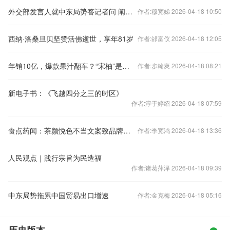
外交部发言人就中东局势答记者问 阐释中方在霍尔木兹海峡等问题上的立场
作者:穆宽娣 2026-04-18 10:50
西纳·洛桑旦贝坚赞活佛逝世，享年81岁
作者:邰富仪 2026-04-18 12:05
年销10亿，爆款果汁翻车？“宋柚”是商标，主要是糖水，柚含量仅2.7%；厂家最新回应→
作者:步翰爽 2026-04-18 08:21
新电子书：《飞越四分之三的时区》
作者:淳于婷绍 2026-04-18 07:59
食点药闻：茶颜悦色不当文案致品牌声誉受损
作者:季宽鸿 2026-04-18 13:36
人民观点｜践行宗旨为民造福
作者:诸葛萍泽 2026-04-18 09:39
中东局势拖累中国贸易出口增速
作者:金克梅 2026-04-18 05:16