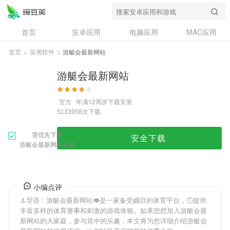
首页
安卓应用
电脑应用
MAC应用
资讯
专题
设计奖
创意应用
首页
>
应用软件
>
游艇会最新网站
问答
游艇会最新网站
官方
年满12周岁
下载安装
次下载
5133958
需优先下载
安全下载
游艇会最新网站安装
小编点评
⚓️导语：
游艇会最新网站
👁是一家备受瞩目的体育平台，🕛提供
丰富多样的体育赛事和刺激的游戏体验。如果您想加入
游艇会最
新网站
的大家庭，参与其中的乐趣，本文将为您详细介绍
游艇会