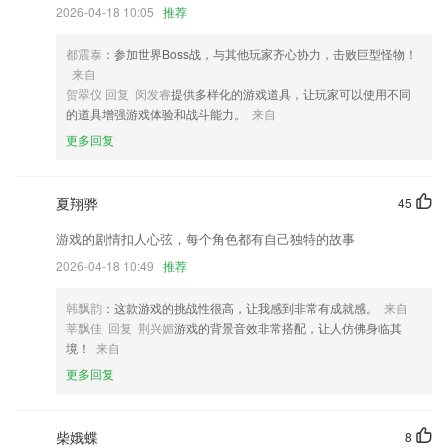
2026-04-18 10:05
推荐
取消最少更新500字限制
新上线营销功能折扣券，修复已知问题
都震泰
：参加世界Boss战，与其他玩家齐心协力，击败巨型怪物！
系统上线
来自
贺翠仪 回复 闵发睿
提供多样化的游戏道具，让玩家可以使用不同
增加滤镜美颜倒计时，快来拍摄美好生活；看视频，上下滑动更顺手，就
的道具增强游戏体验和战斗能力。
来自
是要你看得爽
更多回复
优化编辑器文字输入
开发商：肖子龙
夏翔骅
45
联系我们
以上就是游艇会最新网站的介绍，如果您喜欢这款软件，您可以到应用商
游戏的剧情扣人心弦，每个角色都有自己独特的故事
店进行打分评论，说出您的使用经历，以帮助我们更好的对产品进行优化
2026-04-18 10:49
推荐
修改。
韩飘韵
：这款游戏的挑战性很高，让我感到非常有成就感。
来自
莘飘佳 回复 荆兴媚
游戏的背景音效非常搭配，让人仿佛身临其
境！
来自
更多回复
柴娥蝶
8