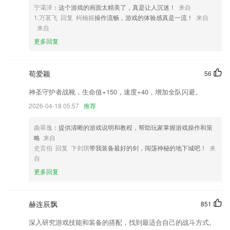
动,我们将充分了解您的健康问题及需求,实时提供专业建议,助您增强健康
宁霭泽
：这个游戏的画面太精美了，真是让人沉迷！
来自
意识,提高生活质量
1.万茗飞 回复 柯楠姬
操作流畅，游戏的体验感真是一流！
来自
来自
4,边读边记：独特笔记功能，让你留下新鲜的阅读感触；
更多回复
5,经典中韩双语小说， 韩国经典影视台词双语赏析，让学习不再无聊。
6,支持全科目的在线网络学习功能,轻松解决问题
荀爱颖
56
游艇会最新网站软件优势
神圣守护者战靴，生命值+150，速度+40，增加全队闪避。
1.·汇聚全国著名教授，95%的985高校入驻
2026-04-18 05:57
推荐
2.解读官方报名流程和报名条件，让考试顺利报名，不再疑惑。
3.·高质量历年真题，专业研发新增考点题。
曲翠逸
：提供清晰的游戏说明和教程，帮助玩家掌握游戏操作和策
略
来自
4.上班忙，没有时间听课集中学习，碎片化的学习时间，饭后十分钟也能
史言伯 回复 卞剑琪
带我装备最好的剑，闯荡神秘的地下城吧！
来
学习两个知识点
自
5.包含了丰富的文字词语，大家都可以自由的使用查询。
更多回复
6.《增广贤文》集结中国从古到今的各种格言、谚语。后来，经过明、清
两代文人的不断增补，才改成现在这个模样，称《增广昔时贤文》，通称
《增广贤文》。
赫连辰飘
851
游艇会最新网站更新了什么?
深入研究游戏技能和装备的搭配，找到最适合自己的战斗方式。