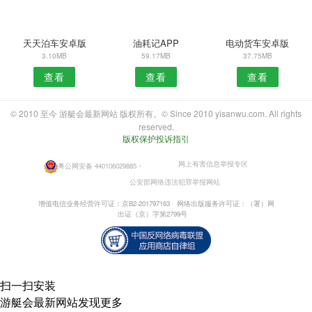
天天泊车安卓版
油耗记APP
电动货车安卓版
3.10MB
59.17MB
37.75MB
查看
查看
查看
© 2010 至今 游艇会最新网站 版权所有。© Since 2010 yisanwu.com. All rights
reserved.
版权保护投诉指引
网上有害信息举报专区
粤公网安备 440106029885
・
公安部网络违法犯罪举报网站
增值电信业务经营许可证：京B2-201797163
网络出版服务许可证：（署）网
出证（京）字第2799号
扫一扫安装
游艇会最新网站发现更多