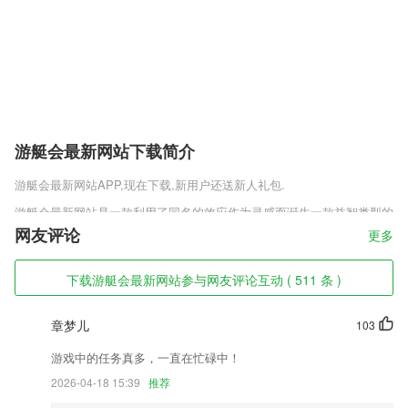
游艇会最新网站下载简介
游艇会最新网站
APP,现在下载,新用户还送新人礼包.
游艇会最新网站是一款利用了同名的效应作为灵感而诞生一款益智类型的
作品，玩家们在这款游戏中将利用类似的效应一步一步解决问题，想必玩
网友评论
更多
家们都听说过多米诺骨牌吧，游玩了这款游戏之后玩家就会明白这种连锁
反应更深层次的内涵和应用场景了。
下载游艇会最新网站参与网友评论互动 ( 511 条 )
游艇会最新网站软件特色
章梦儿
103
1,游戏内自动点击刷礼品、挂机操作打boss，无需手动操作
2,多账号切换，2265用户的语音记录是多个账号，为用户做出不同账号分
游戏中的任务真多，一直在忙碌中！
离。
2026-04-18 15:39
推荐
3,视频最快5秒接通,不限沟通次数您可免费与专属健康专家面对面交流互