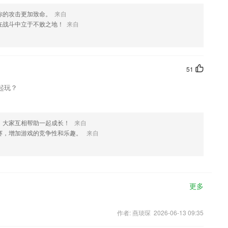
你的攻击更加致命。
来自
在战斗中立于不败之地！
来自
51
起玩？
，大家互相帮助一起成长！
来自
赛，增加游戏的竞争性和乐趣。
来自
更多
作者: 燕琰琛 2026-06-13 09:35