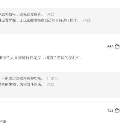
休息和放松，避免过度疲劳。
来自
键设置界面，让玩家能够根据自己的喜好进行操作。
来自
668
根据个人喜好进行自定义，增加了游戏的便利性。
，不断改进游戏体验和功能。 ！
来自
神奇的生物，为你战斗到底。
来自
741
严重