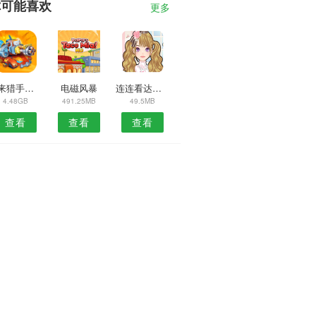
你可能喜欢
更多
未来猎手手游
电磁风暴
连连看达人2022
4.48GB
491.25MB
49.5MB
查看
查看
查看