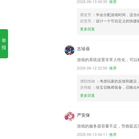
2026-06-13 09:35
推荐
瞿发芳
：学会分配游戏时间，适当
邰贵亮
：设计一个可自定义的快捷
更多回复
举
报
古珍蓓
游戏的系统设置非常人性化，可以
2026-06-12 22:56
推荐
濮阳维娴
：考虑玩家的反馈和建议
洪伟馥
：珍宝召唤师装备，召唤出
更多回复
严安保
游戏的服务器容量不足，导致延迟
2026-06-13 04:11
推荐