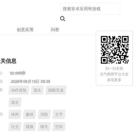
创意应用
问答
相关信息
扫一扫安装
小
32.66MB
元气棋牌平台大全
发现更多
间
2026年06月13日 09:35
类
动作冒险
逃生
跑酷竞速
逃生
AG
休闲
趣味
消除
文字
社交
视频
聊天
空间