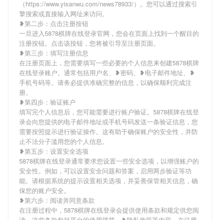
（https://www.yisanwu.com/news78933/）。您可以通过搜索引
擎搜索或直接输入网址来访问。
❥第二步：点击注册按钮
一旦进入5878棋牌在线登录官网，您会在页面上找到一个醒目的
注册按钮。点击该按钮，您将被引导至注册页面。
❥第三步：填写注册信息
在注册页面上，您需要填写一些必要的个人信息来创建5878棋牌
在线登录账户。通常包括用户名、❥密码、❥电子邮件地址、❥
手机号码等。请务必提供准确完整的信息，以确保顺利完成注
册。
❥第四步：验证账户
填写完个人信息后，您可能需要进行账户验证。5878棋牌在线登
录会向您提供的电子邮件地址或手机号码发送一条验证信息，您
需要按照提示进行验证操作。这有助于确保账户的安全性，并防
止不法分子滥用您的个人信息。
❥第五步：设置安全选项
5878棋牌在线登录通常要求您设置一些安全选项，以增强账户的
安全性。例如，可以设置安全问题和答案，启用两步验证等功
能。请根据系统的提示设置相关选项，并妥善保管相关信息，确
保您的账户安全。
❥第六步：阅读并同意条款
在注册过程中，5878棋牌在线登录会提供使用条款和规定供您阅
读。这些条款包括平台的使用规范、❥隐私政策等内容。在注册