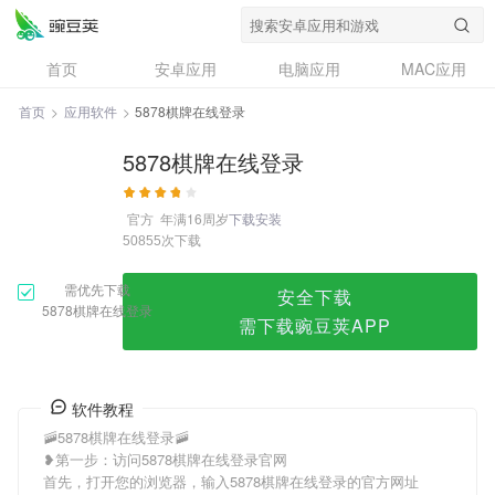
5878棋牌在线登录
首页
安卓应用
电脑应用
MAC应用
资讯
专题
设计奖
创意应用
首页
>
应用软件
>
5878棋牌在线登录
问答
5878棋牌在线登录
官方
年满16周岁
下载安装
次下载
50855
需优先下载
安全下载
5878棋牌在线登录
需下载豌豆荚APP
软件教程
🚠5878棋牌在线登录🚠
❥第一步：访问5878棋牌在线登录官网
首先，打开您的浏览器，输入5878棋牌在线登录的官方网址