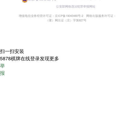
公安部网络违法犯罪举报网站
增值电信业务经营许可证：京ICP备19043480号-2
网络出版服务许可证：
（署）网出证（京）字第827号
扫一扫安装
5878棋牌在线登录发现更多
举
报