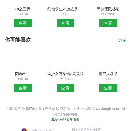
神之三界
绝地求生刺激战场亚服
果冻无限移动
8.48GB
1.19GB
291.28MB
查看
查看
查看
你可能喜欢
更多
阳春艺曲
美少女万华镜3完整版
魔王大极品
4.89GB
521.15MB
0.6MB
查看
查看
查看
© 2010 至今 5878棋牌在线登录 版权所有。© Since 2010 daxiongtv.com . All
rights reserved.
版权保护投诉指引
网上有害信息举报专区
京ICP备19043480号-2
・