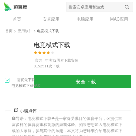
首页
安卓应用
电脑应用
MAC应用
资讯
专题
设计奖
创意应用
首页
>
应用软件
>
电竞模式下载
问答
电竞模式下载
官方
年满12周岁
下载安装
次下载
8152511
需优先下载
安全下载
电竞模式下载安装
小编点评
🏦导语：
电竞模式下载
☘是一家备受瞩目的体育平台，🛫提供丰
富多样的体育赛事和刺激的游戏体验。如果您想加入
电竞模式下
载
的大家庭，参与其中的乐趣，本文将为您详细介绍
电竞模式下