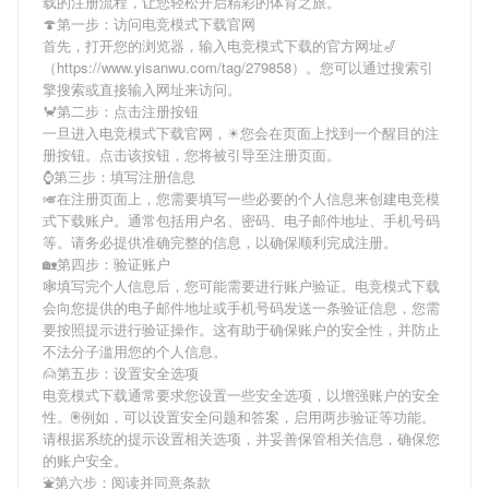
载
的注册流程，让您轻松开启精彩的体育之旅。
🍄第一步：访问电竞模式下载官网
首先，打开您的浏览器，输入
电竞模式下载
的官方网址🎷
（https://www.yisanwu.com/tag/279858）。您可以通过搜索引
擎搜索或直接输入网址来访问。
🦀第二步：点击注册按钮
一旦进入
电竞模式下载
官网，☀您会在页面上找到一个醒目的注
册按钮。点击该按钮，您将被引导至注册页面。
⌚️第三步：填写注册信息
🎺在注册页面上，您需要填写一些必要的个人信息来创建
电竞模
式下载
账户。通常包括用户名、密码、电子邮件地址、手机号码
等。请务必提供准确完整的信息，以确保顺利完成注册。
🏡第四步：验证账户
🕸填写完个人信息后，您可能需要进行账户验证。
电竞模式下载
会向您提供的电子邮件地址或手机号码发送一条验证信息，您需
要按照提示进行验证操作。这有助于确保账户的安全性，并防止
不法分子滥用您的个人信息。
🙍第五步：设置安全选项
电竞模式下载
通常要求您设置一些安全选项，以增强账户的安全
性。🖲例如，可以设置安全问题和答案，启用两步验证等功能。
请根据系统的提示设置相关选项，并妥善保管相关信息，确保您
的账户安全。
⛲第六步：阅读并同意条款