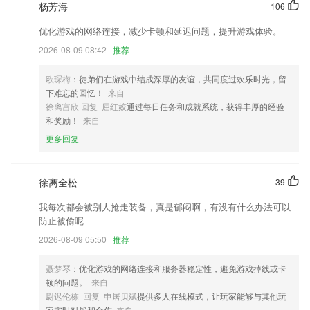
杨芳海
106
优化单据行操作流程
优化驾照认证；
优化游戏的网络连接，减少卡顿和延迟问题，提升游戏体验。
2026-08-09 08:42
推荐
修复bug，wordExcel文档部分手机不能查看的问题已修复
修复了部分文件无法解析的问题
欧琛梅
：徒弟们在游戏中结成深厚的友谊，共同度过欢乐时光，留
希望你能喜新厌旧，别不识好歹；
下难忘的回忆！
来自
徐离富欣 回复 屈红姣
通过每日任务和成就系统，获得丰厚的经验
帮啦跑腿商户版又名帮啦商家端
和奖励！
来自
联系我们
更多回复
以上就是电竞模式下载的介绍，如果您喜欢这款软件，您可以到应用商店
进行打分评论，说出您的使用经历，以帮助我们更好的对产品进行优化修
改。
徐离全松
39
我每次都会被别人抢走装备，真是郁闷啊，有没有什么办法可以
防止被偷呢
2026-08-09 05:50
推荐
聂梦琴
：优化游戏的网络连接和服务器稳定性，避免游戏掉线或卡
顿的问题。
来自
尉迟伦栋 回复 申屠贝斌
提供多人在线模式，让玩家能够与其他玩
家实时对战和合作
来自