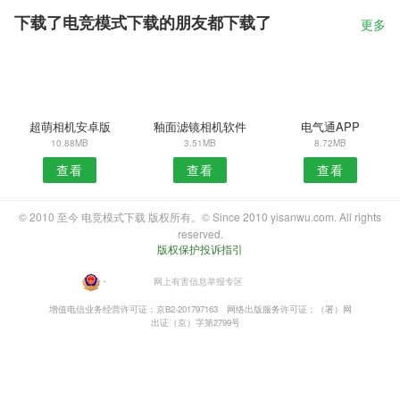
下载了电竞模式下载的朋友都下载了
更多
超萌相机安卓版
釉面滤镜相机软件
电气通APP
10.88MB
3.51MB
8.72MB
查看
查看
查看
© 2010 至今 电竞模式下载 版权所有。© Since 2010 yisanwu.com. All rights
reserved.
版权保护投诉指引
・
网上有害信息举报专区
增值电信业务经营许可证：京B2-201797163
网络出版服务许可证：（署）网
出证（京）字第2799号