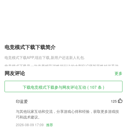
电竞模式下载下载简介
电竞模式下载
APP,现在下载,新用户还送新人礼包.
电竞模式下载是一款有着精彩战略操玩法的大型SLG竖版策略对战手游，
在这里你的角色位置将会发生很大的改变，从一个平凡的普通人成为一名
网友评论
更多
超级厉害的大城皇帝，掌握万千官兵，还有来自于各个各个朝代的王侯将
相为你效力，通过你的全局操作让你的个人实力得到进化，提升你的掌控
下载电竞模式下载参与网友评论互动 ( 107 条 )
能力。
电竞模式下载软件特色
印蓝爱
125
1,【聊手艺】在手艺圈遇见兴趣相投的人，聚集全国手艺人和手工爱好
与其他玩家互动和交流，分享游戏心得和经验，获取更多游戏技
者。
巧和战术建议。
2,学生学习：通过资源平台进行云学习，轻松查询各类资源
2026-08-09 17:09
推荐