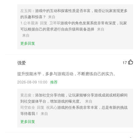
3,可全天收看地方新闻直播，并融入部分地方服务功能。
左玉阅
：游戏中的互动和探索性质是否丰富，能否让玩家发现更多
4,适合初学者，中级，中级和中级以上水平；
的乐趣和惊喜？
来自
5,出售价之间差距较大，商品利润比较丰厚；
1.公羊晨涛 回复 卫琴翠
游戏中的角色发展系统非常有深度，玩家
可以根据自己的需求进行自由升级和装备选择
来自
6,【实用】肾病实用智能计算器：残余肾功能计算器、肌酐清除率计算
来自
器、肾小球滤过率计算器
更多回复
电竞模式下载软件优势
1.本地精选模拟试题，全面还原考试流程，培养良好考试习惯；
强爱
17
2.自定义课程提醒时间和作业提醒时间.
提升技能水平，多参与游戏活动，不断磨练自己的实力。
3.软件提供不同层次的词汇书，供不同层次的英语学习者选择。每本词典
中的单词和短语都已分类。
2026-08-09 10:00
推荐
4.一次创建，多次使用，听写记录支持多次复习，反复记忆。
黄志俊
：添加社交分享功能，让玩家能够分享游戏成就或精彩瞬间
5.课文反复听，重点跟读，课文句子中英文对比复读，全面提升孩子的英
到社交媒体平台，增加游戏的曝光度。
来自
语口语。
司空欢全 回复 祝凤心
游戏的任务系统非常丰富，总是有新的挑战
等待着我！
来自
6.教学设置的六个教学步骤环环相扣，由易到难，循序渐进，针对性地训
更多回复
练儿童的听、说、读、写能力
电竞模式下载更新了什么?