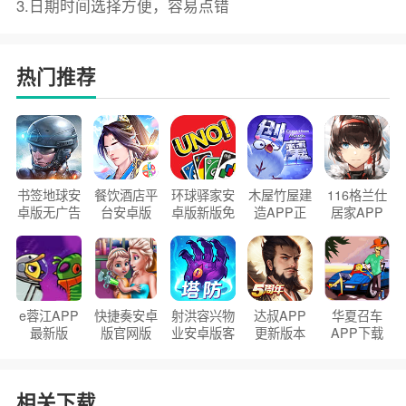
3.日期时间选择方便，容易点错
热门推荐
书签地球安
餐饮酒店平
环球驿家安
木屋竹屋建
116格兰仕
卓版无广告
台安卓版
卓版新版免
造APP正
居家APP
官方正版
2026版
费下载
版2026
手机版
e蓉江APP
快捷奏安卓
射洪容兴物
达叔APP
华夏召车
最新版
版官网版
业安卓版客
更新版本
APP下载
户端
2026
安装2026
相关下载