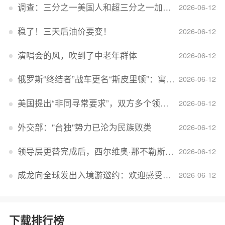
调查：三分之一美国人和超三分之一加拿大人感到经济压力
2026-06-12
稳了！三天后油价要变！
2026-06-12
演唱会的风，吹到了中老年群体
2026-06-12
俄罗斯“终结者”战车更名“斯皮里顿”：寓意强大可靠，彰显俄精神力量
2026-06-12
美国提出“非同寻常要求”，双方多个领域分歧依旧，印美贸易谈判进入“关键阶段”
2026-06-12
外交部：''台独''势力已沦为民族败类
2026-06-12
领导层更替完成后，西尔维奥·那不勒斯出任Lucid首席执行官
2026-06-12
成龙向全球发出入境游邀约：欢迎感受无滤镜的真实中国
2026-06-12
下载排行榜