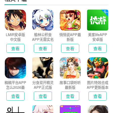
LMIR安卓版
榆林公积金
悄悄说APP最
美家lifeAPP
中文版
APP无需实名
新版
安卓版
认证版
查看
查看
查看
查看
稿稿平台APP
分身双开精灵
故事口袋听听
图片特效合成
怎么2026最
APP正式版
最新版
APP更新版本
新版
2026
查看
查看
查看
查看