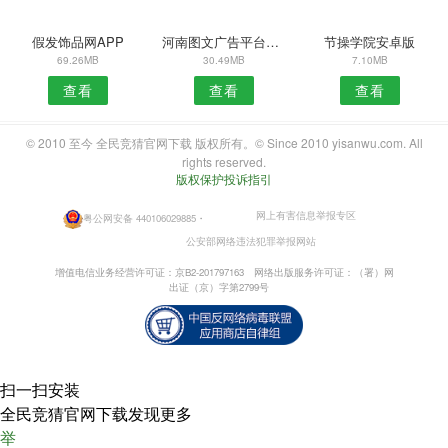
假发饰品网APP
河南图文广告平台APP
节操学院安卓版
69.26MB
30.49MB
7.10MB
查看
查看
查看
© 2010 至今 全民竞猜官网下载 版权所有。© Since 2010 yisanwu.com. All
rights reserved.
版权保护投诉指引
网上有害信息举报专区
粤公网安备 440106029885
・
公安部网络违法犯罪举报网站
增值电信业务经营许可证：京B2-201797163
网络出版服务许可证：（署）网
出证（京）字第2799号
扫一扫安装
全民竞猜官网下载发现更多
举