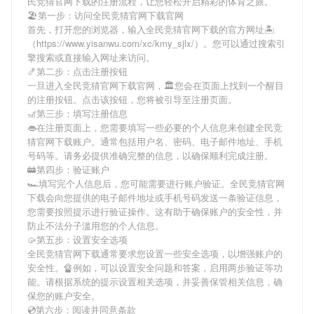
民竞猜官网下载
的注册流程，让您轻松开启精彩的体育之旅。
🏖第一步：访问全民竞猜官网下载官网
首先，打开您的浏览器，输入
全民竞猜官网下载
的官方网址🏝
（https://www.yisanwu.com/xc/kmy_sjlx/）。您可以通过搜索引
擎搜索或直接输入网址来访问。
🍤第二步：点击注册按钮
一旦进入
全民竞猜官网下载
官网，🏛您会在页面上找到一个醒目
的注册按钮。点击该按钮，您将被引导至注册页面。
🎢第三步：填写注册信息
👄在注册页面上，您需要填写一些必要的个人信息来创建
全民竞
猜官网下载
账户。通常包括用户名、密码、电子邮件地址、手机
号码等。请务必提供准确完整的信息，以确保顺利完成注册。
🚋第四步：验证账户
🏎填写完个人信息后，您可能需要进行账户验证。
全民竞猜官网
下载
会向您提供的电子邮件地址或手机号码发送一条验证信息，
您需要按照提示进行验证操作。这有助于确保账户的安全性，并
防止不法分子滥用您的个人信息。
🥠第五步：设置安全选项
全民竞猜官网下载
通常要求您设置一些安全选项，以增强账户的
安全性。🔏例如，可以设置安全问题和答案，启用两步验证等功
能。请根据系统的提示设置相关选项，并妥善保管相关信息，确
保您的账户安全。
💿第六步：阅读并同意条款