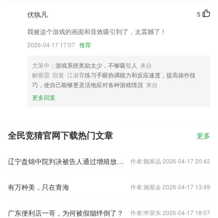
伏纨凡
5
我被这个游戏的画面和音效吸引到了，太震撼了！
2026-04-17 17:07
推荐
尤策中
：游戏系统奖励太少，不够吸引人
来自
解紫霞 回复 江淑育
练习手眼协调能力和反应速度，提高操作技
巧，使自己能够更灵活地应对各种游戏情况
来自
更多回复
全民竞猜官网下载热门文章
更多
辽宁盘锦中院判决被告人通过增殖放流修复受损生态环境
作者:魏家晶 2026-04-17 20:42
有万种美，只在青海
作者:施紫会 2026-04-17 13:49
广东便利店一哥，为何被假烟绊倒了？
作者:申荣东 2026-04-17 18:57