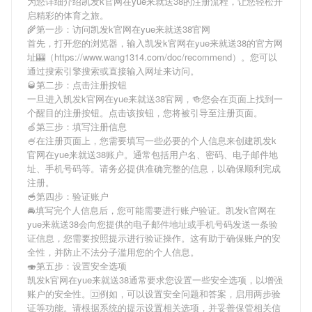
为您详细介绍
凯发k官网在yue来就送38
的注册流程，让您轻松开
启精彩的体育之旅。
🌾第一步：访问凯发k官网在yue来就送38官网
首先，打开您的浏览器，输入
凯发k官网在yue来就送38
的官方网
址🎰（https://www.wang1314.com/doc/recommend）。您可以
通过搜索引擎搜索或直接输入网址来访问。
🥃第二步：点击注册按钮
一旦进入
凯发k官网在yue来就送38
官网，🍻您会在页面上找到一
个醒目的注册按钮。点击该按钮，您将被引导至注册页面。
🍏第三步：填写注册信息
🍧在注册页面上，您需要填写一些必要的个人信息来创建
凯发k
官网在yue来就送38
账户。通常包括用户名、密码、电子邮件地
址、手机号码等。请务必提供准确完整的信息，以确保顺利完成
注册。
🥣第四步：验证账户
🚘填写完个人信息后，您可能需要进行账户验证。
凯发k官网在
yue来就送38
会向您提供的电子邮件地址或手机号码发送一条验
证信息，您需要按照提示进行验证操作。这有助于确保账户的安
全性，并防止不法分子滥用您的个人信息。
🍣第五步：设置安全选项
凯发k官网在yue来就送38
通常要求您设置一些安全选项，以增强
账户的安全性。🈁例如，可以设置安全问题和答案，启用两步验
证等功能。请根据系统的提示设置相关选项，并妥善保管相关信