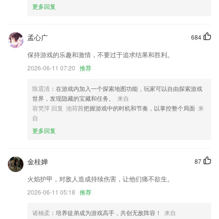
更多回复
6.在家中就能进行 STEM 实践。
凯发k官网在yue来就送38更新了什么?
孟心广
684
修复多个用户反馈的小问题
保持游戏的乐趣和激情，不要过于追求结果和胜利。
优化美颜设置，更好的美颜效果
2026-06-11 07:20
推荐
产品体验优化，修复了一些bug
陈震清
：在游戏内加入一个探索地图功能，玩家可以自由探索游戏
路内订单增加账户余额支付方式
世界，发现隐藏的宝藏和任务。
来自
开发商：武汉奇米网络科技有限公司
容梵萍 回复 池荷茜
把握游戏中的时机和节奏，以掌控整个局面
来
自
解决了收集用户隐私问题
更多回复
联系我们
以上就是凯发k官网在yue来就送38的介绍，如果您喜欢这款软件，您可
以到应用商店进行打分评论，说出您的使用经历，以帮助我们更好的对产
金桂婵
87
品进行优化修改。
火焰护甲，对敌人造成持续伤害，让他们痛不欲生。
2026-06-11 05:18
推荐
诸楠柔
：培养徒弟成为游戏高手，共创无敌阵容！
来自