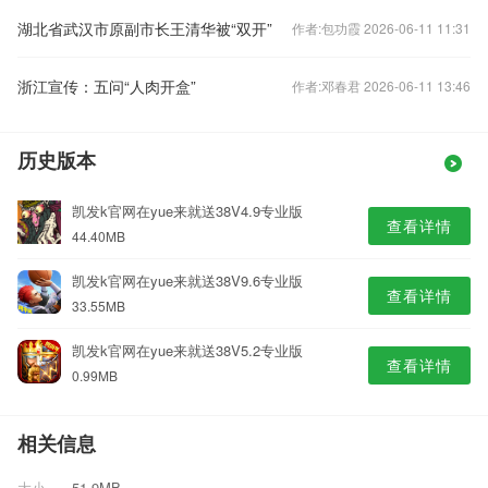
湖北省武汉市原副市长王清华被“双开”
作者:包功霞 2026-06-11 11:31
浙江宣传：五问“人肉开盒”
作者:邓春君 2026-06-11 13:46
历史版本
凯发k官网在yue来就送38V4.9专业版
查看详情
44.40MB
凯发k官网在yue来就送38V9.6专业版
查看详情
33.55MB
凯发k官网在yue来就送38V5.2专业版
查看详情
0.99MB
相关信息
大小
51.9MB