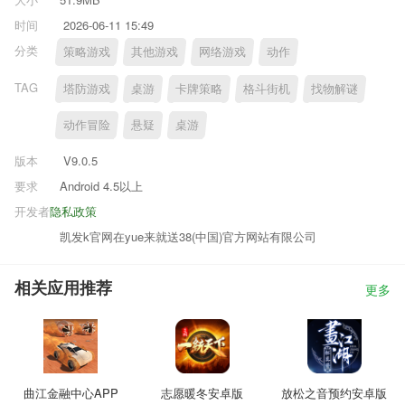
时间
2026-06-11 15:49
分类
策略游戏
其他游戏
网络游戏
动作
TAG
塔防游戏
桌游
卡牌策略
格斗街机
找物解谜
动作冒险
悬疑
桌游
版本
V9.0.5
要求
Android 4.5以上
开发者
隐私政策
凯发k官网在yue来就送38(中国)官方网站有限公司
相关应用推荐
更多
曲江金融中心APP
志愿暖冬安卓版
放松之音预约安卓版