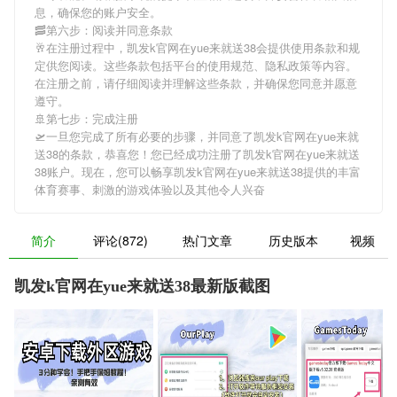
息，确保您的账户安全。
🥓第六步：阅读并同意条款
🥂在注册过程中，
凯发k官网在yue来就送38
会提供使用条款和规
定供您阅读。这些条款包括平台的使用规范、隐私政策等内容。
在注册之前，请仔细阅读并理解这些条款，并确保您同意并愿意
遵守。
🚢第七步：完成注册
🛫一旦您完成了所有必要的步骤，并同意了
凯发k官网在yue来就
送38
的条款，恭喜您！您已经成功注册了凯发k官网在yue来就送
38账户。现在，您可以畅享
凯发k官网在yue来就送38
提供的丰富
体育赛事、刺激的游戏体验以及其他令人兴奋
简介
评论(872)
热门文章
历史版本
视频
凯发k官网在yue来就送38最新版截图