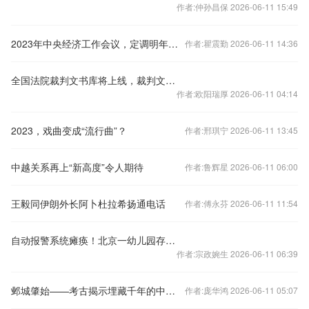
作者:仲孙昌保 2026-06-11 15:49
2023年中央经济工作会议，定调明年经济工作
作者:瞿震勤 2026-06-11 14:36
全国法院裁判文书库将上线，裁判文书公开何去何从？
作者:欧阳瑞厚 2026-06-11 04:14
2023，戏曲变成“流行曲”？
作者:邢琪宁 2026-06-11 13:45
中越关系再上“新高度”令人期待
作者:鲁辉星 2026-06-11 06:00
王毅同伊朗外长阿卜杜拉希扬通电话
作者:傅永芬 2026-06-11 11:54
自动报警系统瘫痪！北京一幼儿园存重大火灾隐患
作者:宗政婉生 2026-06-11 06:39
邺城肇始——考古揭示埋藏千年的中国都城秘密
作者:庞华鸿 2026-06-11 05:07