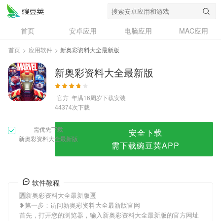
新奥彩资料大全最新版
首页
安卓应用
电脑应用
MAC应用
资讯
专题
设计奖
创意应用
首页
>
应用软件
>
新奥彩资料大全最新版
问答
新奥彩资料大全最新版
官方
年满16周岁
下载安装
次下载
44374
需优先下载
安全下载
新奥彩资料大全最新版
需下载豌豆荚APP
软件教程
🈵新奥彩资料大全最新版🈵
❥第一步：访问新奥彩资料大全最新版官网
首先，打开您的浏览器，输入新奥彩资料大全最新版的官方网址