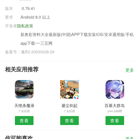
版本
0.79.41
要求
Android 8.0 以上
开发者
隐私政策
新奥彩资料大全最新版(中国)APP下载安装IOS/安卓通用版/手机
app下载-一三五网
备案号：豫B2-20030028-29
相关应用推荐
更多
天绝杀魔录
避尘剑起
百慕大群岛
7.83GB
7.62GB
244.68MB
查看
查看
查看
你可能喜欢