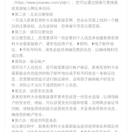
（https://www.yisanwu.com/ybjk/）。您可以通过搜索引擎搜索
或直接输入网址来访问。
❥第二步：点击注册按钮
一旦进入新奥彩资料大全最新版官网，您会在页面上找到一个醒
目的注册按钮。点击该按钮，您将被引导至注册页面。
❥第三步：填写注册信息
在注册页面上，您需要填写一些必要的个人信息来创建新奥彩资
料大全最新版账户。通常包括用户名、❥密码、❥电子邮件地
址、❥手机号码等。请务必提供准确完整的信息，以确保顺利完
成注册。
❥第四步：验证账户
填写完个人信息后，您可能需要进行账户验证。新奥彩资料大全
最新版会向您提供的电子邮件地址或手机号码发送一条验证信
息，您需要按照提示进行验证操作。这有助于确保账户的安全
性，并防止不法分子滥用您的个人信息。
❥第五步：设置安全选项
新奥彩资料大全最新版通常要求您设置一些安全选项，以增强账
户的安全性。例如，可以设置安全问题和答案，启用两步验证等
功能。请根据系统的提示设置相关选项，并妥善保管相关信息，
确保您的账户安全。
❥第六步：阅读并同意条款
在注册过程中，新奥彩资料大全最新版会提供使用条款和规定供
您阅读。这些条款包括平台的使用规范、❥隐私政策等内容。在