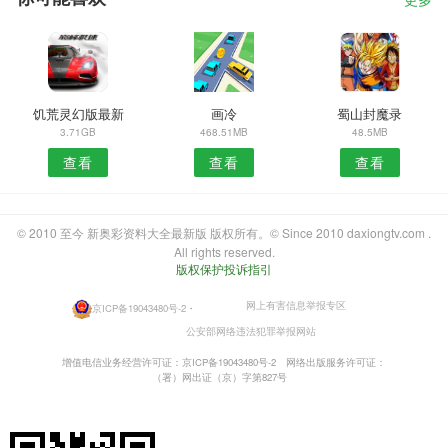
更多
饥荒灵幻版最新
画冷
蜀山封魔录
3.71GB
468.51MB
48.5MB
查看
查看
查看
© 2010 至今 新奥彩资料大全最新版 版权所有。© Since 2010 daxiongtv.com .
All rights reserved.
版权保护投诉指引
网上有害信息举报专区
京ICP备19043480号-2
・
公安部网络违法犯罪举报网站
增值电信业务经营许可证：京ICP备19043480号-2
网络出版服务许可证：
（署）网出证（京）字第827号