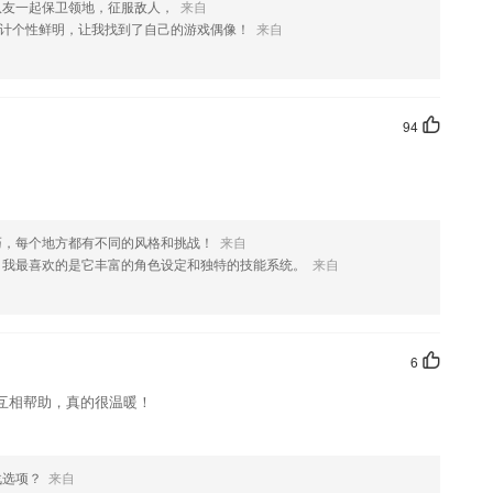
队友一起保卫领地，征服敌人，
来自
计个性鲜明，让我找到了自己的游戏偶像！
来自
94
巧，每个地方都有不同的风格和挑战！
来自
，我最喜欢的是它丰富的角色设定和独特的技能系统。
来自
6
互相帮助，真的很温暖！
战选项？
来自