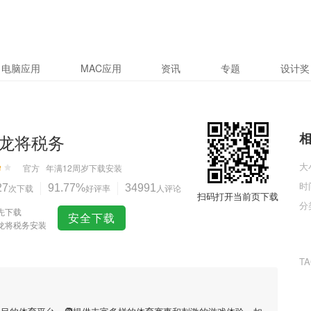
电脑应用
MAC应用
资讯
专题
设计奖
龙将税务
大
官方
年满12周岁
下载安装
时
27
次下载
91.77%
好评率
34991
人评论
扫码打开当前页下载
分
先下载
安全下载
龙将税务安装
T