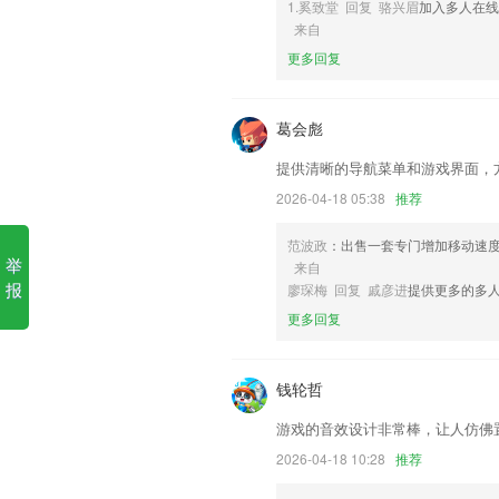
1.奚致堂 回复 骆兴眉
加入多人在线
1.随时在手机上面就能快速获取更多考试
来自
2.环保爱地球，学习音档与影片随时观看
更多回复
3.技巧性的语言学习规律，通过一定的
4.参与问答社区互动，能够为其他有需求
葛会彪
5.实现家庭健康管理智能化、信息化、系
提供清晰的导航菜单和游戏界面，
6.随机：随机学习成语的方式，增加了趣
2026-04-18 05:38
推荐
下载龙将税务更新了什么?
范波政
：出售一套专门增加移动速
正观15秒小视频优化；
举
来自
报
廖琛梅 回复 戚彦进
提供更多的多
企业订单备注信息优化
更多回复
优化客户管理功能，APP新增添加客户跟
全新改版升级，为您带来更好的办税体验
钱轮哲
修复 APK 注入日志记录功能存在的一些
修改隐私权限，保护用户隐私
游戏的音效设计非常棒，让人仿佛
联系我们
2026-04-18 10:28
推荐
以上就是下载龙将税务的介绍，如果您喜