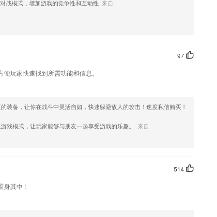
对战模式，增加游戏的竞争性和互动性
来自
资讯，及时进行最新的考试备考工作
聆听
简单了解后，通过更加技巧性的训练来帮助大家学习；
的同学答疑，也支持用户在线提问。
97
统化、数据化。
方便玩家快速找到所需功能和信息。
味性，更加轻松活跃。
度的装备，让你在战斗中灵活自如，快速躲避敌人的攻击！速度私信购买！
人游戏模式，让玩家能够与朋友一起享受游戏的乐趣。
来自
进记录；
514
问题
置身其中！
欢这款软件，您可以到应用商店进行打分评论，说出您的使用经历，以