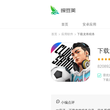
首页
安卓应用
首页
>
应用软件
>
下载龙将税务
下载
82089
需优
下载
小编点评