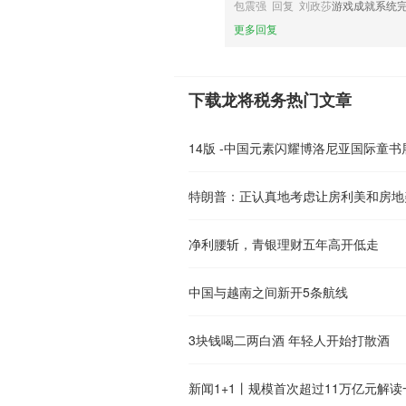
包震强 回复 刘政莎
游戏成就系统
更多回复
下载龙将税务热门文章
14版 -中国元素闪耀博洛尼亚国际童
特朗普：正认真地考虑让房利美和房地
净利腰斩，青银理财五年高开低走
中国与越南之间新开5条航线
3块钱喝二两白酒 年轻人开始打散酒
新闻1+1丨规模首次超过11万亿元解