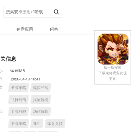
创意应用
问答
相关信息
扫一扫安装
小
64.89MB
下载龙将税务发现
更多
间
2026-04-18 16:41
类
卡牌策略
模拟经营
飞行射击
找物解谜
AG
卡牌对战
动作冒险
卡牌策略
逃生
体育竞技