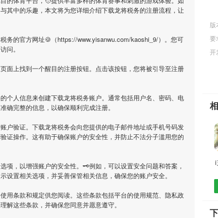
瞩目的体育平台，🧑提供丰富多样的体育赛事和刺激的游戏体验。如
参与其中的乐趣，本文将为您详细介绍
下载龙将税务
的注册流程，让
版
要
将税务
的官方网址🍪（https://www.yisanwu.com/kaoshi_9/）。您可
来访问。
开
在页面上找到一个醒目的注册按钮。点击该按钮，您将被引导至注册
要的个人信息来创建
下载龙将税务
账户。通常包括用户名、密码、电
供准确完整的信息，以确保顺利完成注册。
行账户验证。
下载龙将税务
会向您提供的电子邮件地址或手机号码发
行验证操作。这有助于确保账户的安全性，并防止不法分子滥用您的
选项，以增强账户的安全性。🗝例如，可以设置安全问题和答案，
提示设置相关选项，并妥善保管相关信息，确保您的账户安全。
供使用条款和规定供您阅读。这些条款包括平台的使用规范、隐私政
并理解这些条款，并确保您同意并愿意遵守。