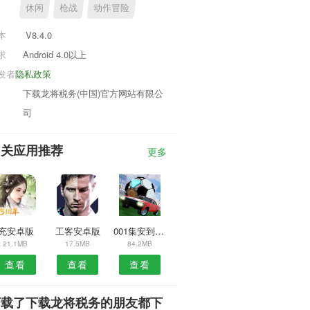
休闲
枪战
动作冒险
本
V8.4.0
求
Android 4.0以上
发者
隐私政策
下载龙将税务(中国)官方网站有限公
司
相关应用推荐
更多
i充安卓版
工客安卓版
001集安到家APP
21.1MB
17.5MB
84.2MB
查看
查看
查看
下载了下载龙将税务的朋友都下