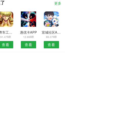
载了
更多
萌养车工程师APP
惠优卡APP
宣城社区APP
91.47MB
12.86MB
86.37MB
查看
查看
查看