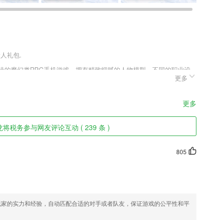
新人礼包.
期待的魔幻类RPG手机游戏，拥有精致细腻的人物模型，不同的职业设
更多
法模式，玩家在其中可自由开启挑战，饱满的剧情故事，让你瞬间代入
1这款游戏的玩家千万不要错过，快来趣趣手游网下载体验吧。
更多
将税务参与网友评论互动 ( 239 条 )
示界面，在上面将看出各种不同的内涵与显示标准。
805
。城镇居民买一些农产品是不是觉得很难？
肾病饮食解决方案
玩家的实力和经验，自动匹配合适的对手或者队友，保证游戏的公平性和平