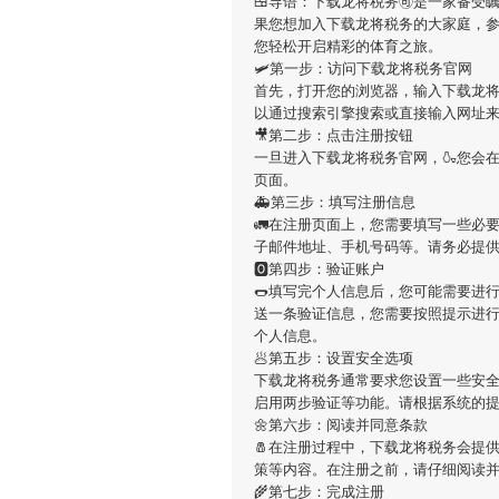
🍱导语：
下载龙将税务
🉑是一家备受
果您想加入
下载龙将税务
的大家庭，
您轻松开启精彩的体育之旅。
🛩第一步：访问下载龙将税务官网
首先，打开您的浏览器，输入
下载龙
以通过搜索引擎搜索或直接输入网址
🎥第二步：点击注册按钮
一旦进入
下载龙将税务
官网，🍶您会
页面。
🚑第三步：填写注册信息
🚛在注册页面上，您需要填写一些必
子邮件地址、手机号码等。请务必提
🅾第四步：验证账户
🌭填写完个人信息后，您可能需要进
送一条验证信息，您需要按照提示进
个人信息。
🥟第五步：设置安全选项
下载龙将税务
通常要求您设置一些安全
启用两步验证等功能。请根据系统的
🌼第六步：阅读并同意条款
🧂在注册过程中，
下载龙将税务
会提
策等内容。在注册之前，请仔细阅读
🌾第七步：完成注册