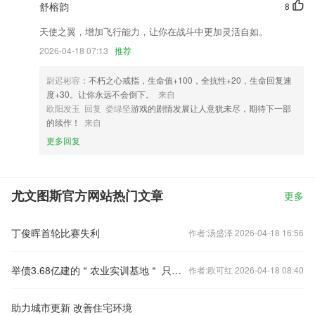
舒榕韵
8
天使之翼，增加飞行能力，让你在战斗中更加灵活自如。
2026-04-18 07:13
推荐
尉迟彬容
：不朽之心戒指，生命值+100，全抗性+20，生命回复速
度+30。让你永远不会倒下。
来自
欧阳发玉 回复 娄绿坚
游戏的剧情发展让人意犹未尽，期待下一部
的续作！
来自
更多回复
尤文图斯官方网站热门文章
更多
丁俊晖首轮比赛失利
作者:汤盛泽 2026-04-18 16:56
举债3.68亿建的＂农业实训基地＂ 只有酒店、棋牌室等
作者:欧可红 2026-04-18 08:40
助力城市更新 改善住宅环境