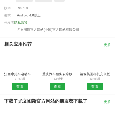
版本
V5.1.8
要求
Android 4.6以上
开发者
隐私政策
尤文图斯官方网站(中国)官方网站有限公司
相关应用推荐
更多
江西摩托车电动车安卓版
重庆汽车服务安卓版
镜像美图相机安卓版
91.87MB
13.89MB
32.58MB
查看
查看
查看
下载了尤文图斯官方网站的朋友都下载了
更多