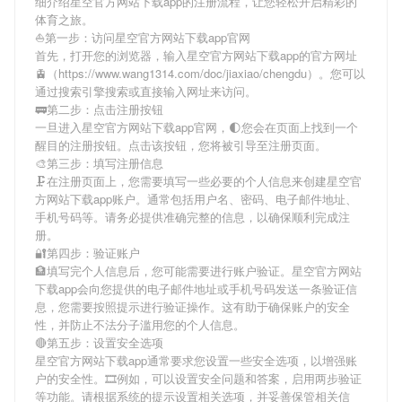
细介绍
星空官方网站下载app
的注册流程，让您轻松开启精彩的
体育之旅。
⛵️第一步：访问星空官方网站下载app官网
首先，打开您的浏览器，输入
星空官方网站下载app
的官方网址
🚊（https://www.wang1314.com/doc/jiaxiao/chengdu）。您可以
通过搜索引擎搜索或直接输入网址来访问。
🚃第二步：点击注册按钮
一旦进入
星空官方网站下载app
官网，🌓您会在页面上找到一个
醒目的注册按钮。点击该按钮，您将被引导至注册页面。
🎨第三步：填写注册信息
🗜在注册页面上，您需要填写一些必要的个人信息来创建
星空官
方网站下载app
账户。通常包括用户名、密码、电子邮件地址、
手机号码等。请务必提供准确完整的信息，以确保顺利完成注
册。
🔐第四步：验证账户
🏦填写完个人信息后，您可能需要进行账户验证。
星空官方网站
下载app
会向您提供的电子邮件地址或手机号码发送一条验证信
息，您需要按照提示进行验证操作。这有助于确保账户的安全
性，并防止不法分子滥用您的个人信息。
🔴第五步：设置安全选项
星空官方网站下载app
通常要求您设置一些安全选项，以增强账
户的安全性。🎞例如，可以设置安全问题和答案，启用两步验证
等功能。请根据系统的提示设置相关选项，并妥善保管相关信