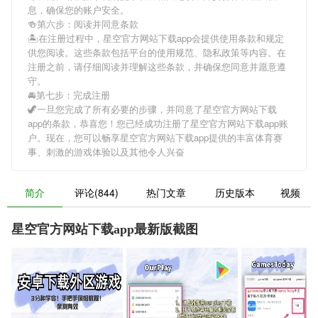
息，确保您的账户安全。
🍻第六步：阅读并同意条款
🏝在注册过程中，
星空官方网站下载app
会提供使用条款和规定
供您阅读。这些条款包括平台的使用规范、隐私政策等内容。在
注册之前，请仔细阅读并理解这些条款，并确保您同意并愿意遵
守。
🚘第七步：完成注册
🦖一旦您完成了所有必要的步骤，并同意了
星空官方网站下载
app
的条款，恭喜您！您已经成功注册了星空官方网站下载app账
户。现在，您可以畅享
星空官方网站下载app
提供的丰富体育赛
事、刺激的游戏体验以及其他令人兴奋
简介
评论(844)
热门文章
历史版本
视频
星空官方网站下载app最新版截图