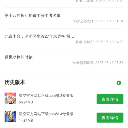
第十八届长江韬奋奖获奖者名单
作者:公孙龙泽 2026-06-13 01:54
北京丰台：老小区水管27年未更换 留言后协调解决
作者:戚琰宁 2026-06-13 04:20
遇见动物的时刻
作者:濮阳辉寒 2026-06-13 05:58
历史版本
星空官方网站下载appV5.3专业版
查看详情
66.24MB
星空官方网站下载appV3.4专业版
查看详情
14.81MB