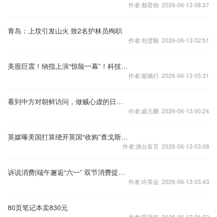
作者:都君锦 2026-06-13 08:37
青岛：上坟引发山火 致2名护林员殉职
作者:包璧毅 2026-06-13 02:51
美股巨震！纳指上演“惊险一幕”！科技巨头盘后暴跌
作者:翟娥行 2026-06-13 05:31
看到中方对朝鲜访问，做贼心虚的日本破防了，生怕被中朝联手重锤
作者:戚元鹏 2026-06-13 00:24
英媒曝美国打算绕开英国“收购”查戈斯群岛
作者:澹台富言 2026-06-13 03:08
诉说消费|端午邂逅“六一” 双节消费提示助您“粽”享安康
作者:许英会 2026-06-13 03:43
80页笔记本卖830元
作者:田菡栋 2026-06-13 01:23