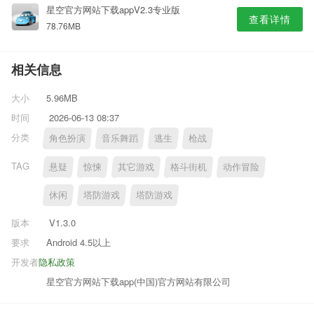
星空官方网站下载appV2.3专业版
查看详情
78.76MB
相关信息
大小
5.96MB
时间
2026-06-13 08:37
分类
角色扮演
音乐舞蹈
逃生
枪战
TAG
悬疑
惊悚
其它游戏
格斗街机
动作冒险
休闲
塔防游戏
塔防游戏
版本
V1.3.0
要求
Android 4.5以上
开发者
隐私政策
星空官方网站下载app(中国)官方网站有限公司