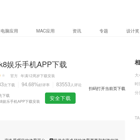
电脑应用
MAC应用
资讯
专题
设计奖
k8娱乐手机APP下载
大
官方
年满12周岁
下载安装
时
33
次下载
94.68%
好评率
83553
人评论
扫码打开当前页下载
分
先下载
安全下载
k8娱乐手机APP下载安装
T