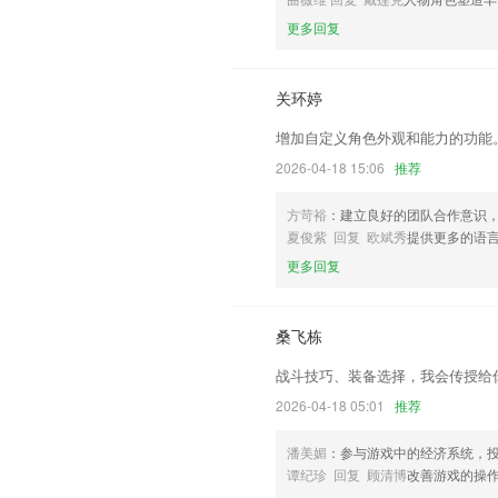
联系我们
更多回复
以上就是凯发k8娱乐手机APP下载的介
用经历，以帮助我们更好的对产品进行优
关环婷
增加自定义角色外观和能力的功能
2026-04-18 15:06
推荐
方苛裕
：建立良好的团队合作意识
夏俊紫 回复 欧斌秀
提供更多的语
更多回复
桑飞栋
战斗技巧、装备选择，我会传授给
2026-04-18 05:01
推荐
潘美媚
：参与游戏中的经济系统，
谭纪珍 回复 顾清博
改善游戏的操