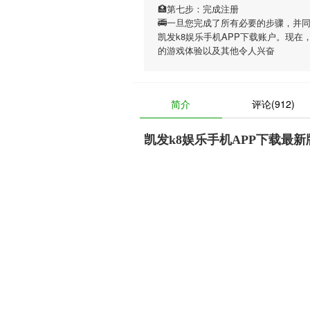
🏥第七步：完成注册
🚎一旦您完成了所有必要的步骤，并
凯发k8娱乐手机APP下载账户。现在
的游戏体验以及其他令人兴奋
简介
评论(912)
凯发k8娱乐手机APP下载最新