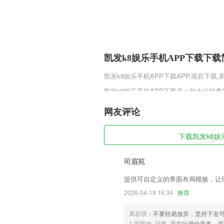
凯发k8娱乐手机APP下载下载
凯发k8娱乐手机APP下载
APP,现在下载
凯发k8娱乐手机APP下载是一款十分经
大量玩法让你体验，助你成功的寻找到属
景。
网友评论
凯发k8娱乐手机APP下载软件
下载凯发k8娱乐
1,非常适合软件开发者、代理商和企业用
2,快速降温，延长使用寿命。2265一键
司眉苑
3,今日体重，血压心率，以及bmi等各项
提供可自定义的界面布局模板，让
4,同时还可以将经过动漫画的形象改成自
2026-04-18 16:34
推荐
5,核心算法识别相册中的模糊、相似图片
凤容琪
：不要轻易放弃，坚持下去
6,支持企业、行业订制功能，用户可以
1.国菊欢 回复 通希咏
强化装备，提