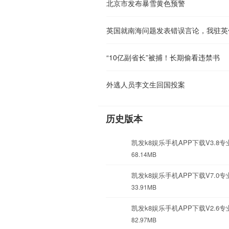
北京市发布暴雪黄色预警
英国就南海问题发表错误言论，我驻英
“10亿副省长”被捕！长期偷看违禁书
外逃人员李文生回国投案
历史版本
凯发k8娱乐手机APP下载V3.8专
68.14MB
凯发k8娱乐手机APP下载V7.0专
33.91MB
凯发k8娱乐手机APP下载V2.6专
82.97MB