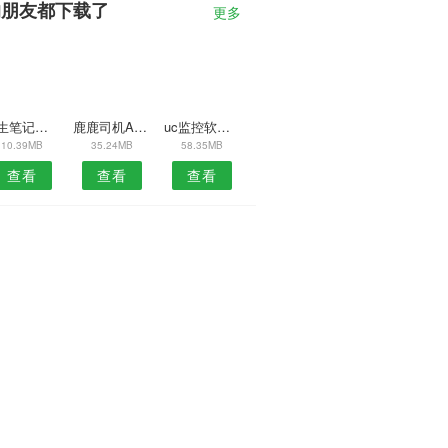
的朋友都下载了
更多
花生笔记预约安卓版
鹿鹿司机APP
uc监控软件手机版
10.39MB
35.24MB
58.35MB
查看
查看
查看