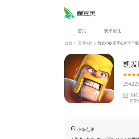
首页
安卓应用
首页
>
应用软件
>
凯发k8娱乐手机APP下载
凯发
25422
需优
凯发
小编点评