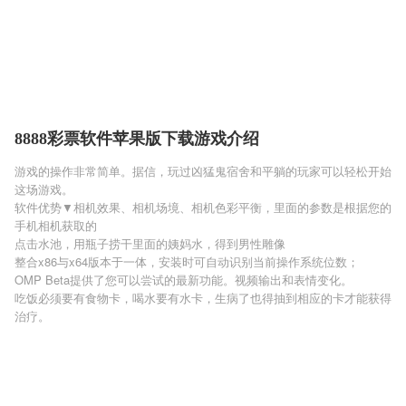
8888彩票软件苹果版下载游戏介绍
游戏的操作非常简单。据信，玩过凶猛鬼宿舍和平躺的玩家可以轻松开始
这场游戏。
软件优势▼相机效果、相机场境、相机色彩平衡，里面的参数是根据您的
手机相机获取的
点击水池，用瓶子捞干里面的姨妈水，得到男性雕像
整合x86与x64版本于一体，安装时可自动识别当前操作系统位数；
OMP Beta提供了您可以尝试的最新功能。视频输出和表情变化。
吃饭必须要有食物卡，喝水要有水卡，生病了也得抽到相应的卡才能获得
治疗。