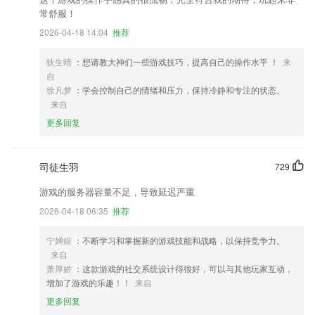
常舒服！
2026-04-18 14:04
推荐
狄生晴
：想请教大神们一些游戏技巧，提高自己的操作水平 ！
来
自
徐凡梦
：学会控制自己的情绪和压力，保持冷静和专注的状态。
来自
更多回复
司徒生羽
729
游戏的服务器容量不足，导致延迟严重
2026-04-18 06:35
推荐
宁婵姬
：不断学习和掌握新的游戏技能和战略，以保持竞争力。
来自
萧厚娇
：这款游戏的社交系统设计得很好，可以与其他玩家互动，
增加了游戏的乐趣！！
来自
更多回复