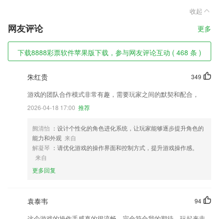
收起
网友评论
更多
下载8888彩票软件苹果版下载，参与网友评论互动 ( 468 条 )
朱红贵
349
游戏的团队合作模式非常有趣，需要玩家之间的默契和配合，
2026-04-18 17:00
推荐
阙清怡
：设计个性化的角色进化系统，让玩家能够逐步提升角色的
能力和外观
来自
解凝琴
：请优化游戏的操作界面和控制方式，提升游戏操作感。
来自
更多回复
袁泰韦
94
这个游戏的操作手感真的很流畅，完全符合我的期待，玩起来非