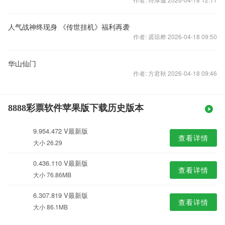
人气战神终现身 《传世挂机》福利再袭
作者: 裘琼桦 2026-04-18 09:50
华山仙门
作者: 方君秋 2026-04-18 09:46
8888彩票软件苹果版下载历史版本
9.954.472 V最新版
查看详情
大小 26.29
0.436.110 V最新版
查看详情
大小 76.86MB
6.307.819 V最新版
查看详情
大小 86.1MB