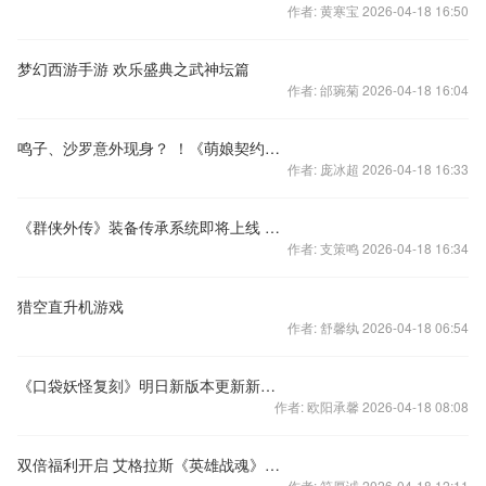
作者: 黄寒宝 2026-04-18 16:50
梦幻西游手游 欢乐盛典之武神坛篇
作者: 邰琬菊 2026-04-18 16:04
鸣子、沙罗意外现身？ ！《萌娘契约》一秒虏获coser心
作者: 庞冰超 2026-04-18 16:33
《群侠外传》装备传承系统即将上线 华丽装备自由更换
作者: 支策鸣 2026-04-18 16:34
猎空直升机游戏
作者: 舒馨纨 2026-04-18 06:54
《口袋妖怪复刻》明日新版本更新新一代精灵霸气登场
作者: 欧阳承馨 2026-04-18 08:08
双倍福利开启 艾格拉斯《英雄战魂》超爽体验多
作者: 符厚诚 2026-04-18 12:11