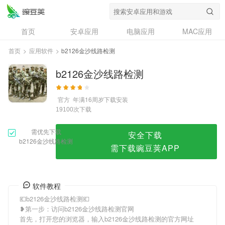
b2126金沙线路检测
首页
安卓应用
电脑应用
MAC应用
资讯
专题
设计奖
创意应用
首页
>
应用软件
>
b2126金沙线路检测
问答
b2126金沙线路检测
官方
年满16周岁
下载安装
次下载
19100
需优先下载
安全下载
b2126金沙线路检测
需下载豌豆荚APP
软件教程
💶b2126金沙线路检测💶
❥第一步：访问b2126金沙线路检测官网
首先，打开您的浏览器，输入b2126金沙线路检测的官方网址