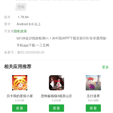
空间
版本
1.79.64
要求
Android 8.6 以上
开发者
隐私政策
b2126金沙线路检测v1.1.8(中国)APP下载安装IOS/安卓通用版/
手机app下载-一三五网
备案号：豫B2-20030028-29
相关应用推荐
更多
贝卡我的度假小屋
恐怖躲猫猫3诡异山庄
五行道界
0.81GB
5.84GB
500.9MB
查看
查看
查看