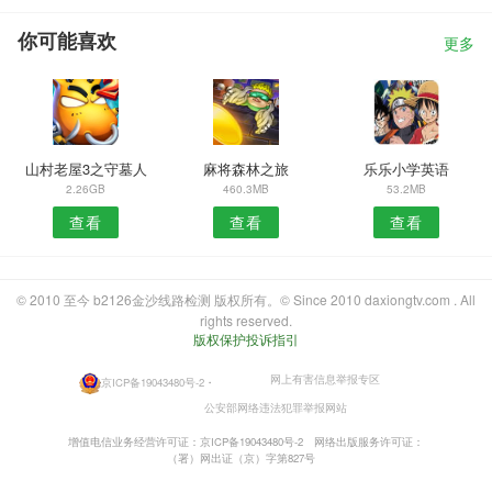
你可能喜欢
更多
山村老屋3之守墓人
麻将森林之旅
乐乐小学英语
2.26GB
460.3MB
53.2MB
查看
查看
查看
© 2010 至今 b2126金沙线路检测 版权所有。© Since 2010 daxiongtv.com . All
rights reserved.
版权保护投诉指引
网上有害信息举报专区
京ICP备19043480号-2
・
公安部网络违法犯罪举报网站
增值电信业务经营许可证：京ICP备19043480号-2
网络出版服务许可证：
（署）网出证（京）字第827号