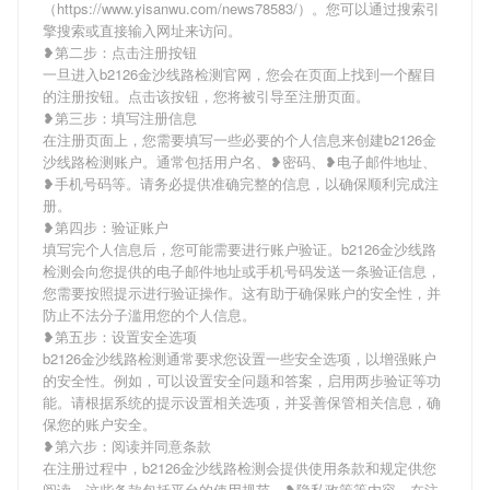
（https://www.yisanwu.com/news78583/）。您可以通过搜索引
擎搜索或直接输入网址来访问。
❥第二步：点击注册按钮
一旦进入b2126金沙线路检测官网，您会在页面上找到一个醒目
的注册按钮。点击该按钮，您将被引导至注册页面。
❥第三步：填写注册信息
在注册页面上，您需要填写一些必要的个人信息来创建b2126金
沙线路检测账户。通常包括用户名、❥密码、❥电子邮件地址、
❥手机号码等。请务必提供准确完整的信息，以确保顺利完成注
册。
❥第四步：验证账户
填写完个人信息后，您可能需要进行账户验证。b2126金沙线路
检测会向您提供的电子邮件地址或手机号码发送一条验证信息，
您需要按照提示进行验证操作。这有助于确保账户的安全性，并
防止不法分子滥用您的个人信息。
❥第五步：设置安全选项
b2126金沙线路检测通常要求您设置一些安全选项，以增强账户
的安全性。例如，可以设置安全问题和答案，启用两步验证等功
能。请根据系统的提示设置相关选项，并妥善保管相关信息，确
保您的账户安全。
❥第六步：阅读并同意条款
在注册过程中，b2126金沙线路检测会提供使用条款和规定供您
阅读。这些条款包括平台的使用规范、❥隐私政策等内容。在注