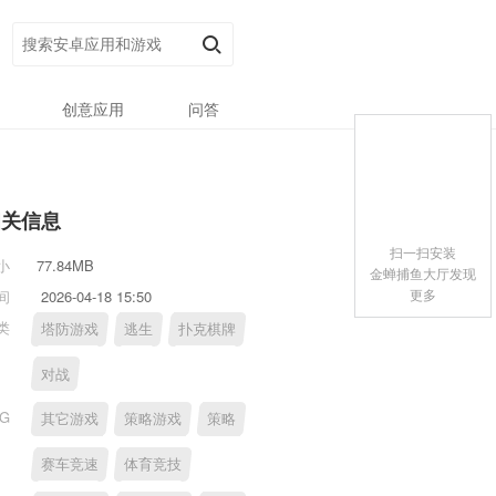
创意应用
问答
相关信息
扫一扫安装
小
77.84MB
金蝉捕鱼大厅发现
更多
间
2026-04-18 15:50
类
塔防游戏
逃生
扑克棋牌
对战
AG
其它游戏
策略游戏
策略
赛车竞速
体育竞技