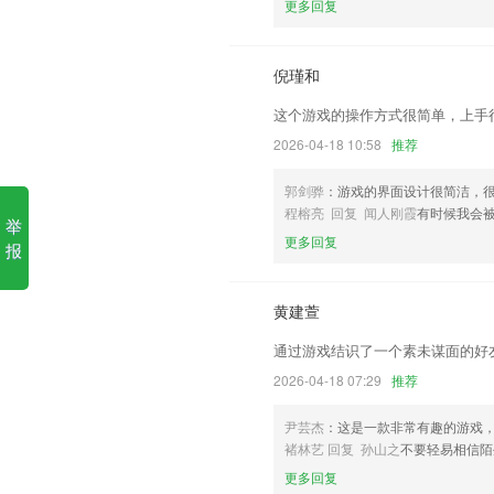
更多回复
1.舒尔特方格是全世界范围内最简单、最
2.效果棒，许多学生使用软件学习英语后
倪瑾和
3.超强韩语日常对话学习！韩语翻译，专
这个游戏的操作方式很简单，上手
4.：可以方便学生进行选择相应的古诗进
2026-04-18 10:58
推荐
5.让儿童见字知音、见形知义，使识字变
郭剑骅
：游戏的界面设计很简洁，
6.环保爱地球，学习音档与影片随时观看
程榕亮 回复 闻人刚霞
有时候我会
举
金蝉捕鱼大厅更新了什么?
更多回复
报
优化显示，提升体验。
个人中心优化，我的主页更好看啦；
黄建萱
V商会员上线，会员尊享需求无限发商机
通过游戏结识了一个素未谋面的好
修改图文直播内容显示不全的问题
2026-04-18 07:29
推荐
新增多项新需求；
尹芸杰
：这是一款非常有趣的游戏
自定义模块苹果手机无法查看数据
褚林艺 回复 孙山之
不要轻易相信陌
联系我们
更多回复