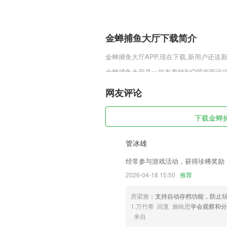
金蝉捕鱼大厅下载简介
金蝉捕鱼大厅
APP,现在下载,新用户还送
金蝉捕鱼大厅是一款有着独到Q萌画面设
宝藏和危险的世界中自由的去探险。更多
片广阔的天空自由翱翔。
网友评论
金蝉捕鱼大厅软件特色
下载金蝉捕
1,一键扫码解锁，让操作变的更简单
2,实现教师和家长间顺畅沟通，随时掌握
管冰雄
3,推荐周边的家长圈子和周边的家长一
经常参与游戏活动，获得珍稀奖励
校政策消息，良好的交流氛围，高质量的
2026-04-18 15:50
推荐
4,放心：老师都经严格认证，择优推荐，
5,【挑战关卡】
房梁雅
：支持自动存档功能，防止
1.万竹希 回复 施咏思
学会观察和分
6,自动缩放使得插入、移动、编辑图表和
来自
金蝉捕鱼大厅软件优势