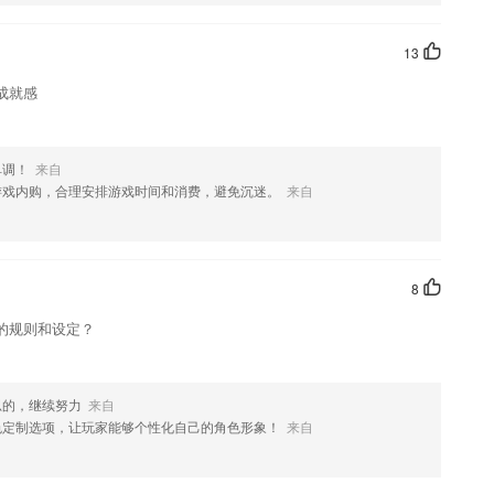
欢这款软件，您可以到应用商店进行打分评论，说出您的使用经历，以
13
成就感
单调！
来自
游戏内购，合理安排游戏时间和消费，避免沉迷。
来自
8
的规则和设定？
思的，继续努力
来自
色定制选项，让玩家能够个性化自己的角色形象！
来自