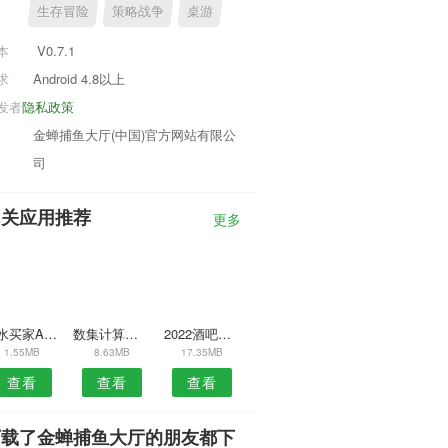
生存冒险
策略战争
桌游
本
V0.7.1
求
Android 4.8以上
发者
隐私政策
金蝉捕鱼大厅(中国)官方网站有限公
司
相关应用推荐
更多
订水买家APP
数集计算器APP
2022酒吧助手APP
1.55MB
8.63MB
17.35MB
查看
查看
查看
下载了金蝉捕鱼大厅的朋友都下