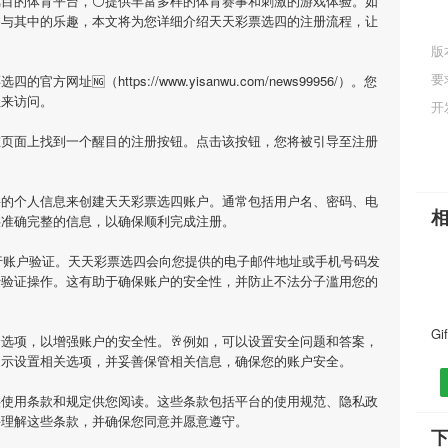
瞩目的体育平台，⚪提供丰富多样的体育赛事和刺激的游戏体验。如
参与其中的乐趣，本文将为您详细介绍
天天彩票选四
的注册流程，让
版
要
票选四
的官方网址🆖（https://www.yisanwu.com/news99956/）。您
址来访问。
开
在页面上找到一个醒目的注册按钮。点击该按钮，您将被引导至注册
要的个人信息来创建
天天彩票选四
账户。通常包括用户名、密码、电
供准确完整的信息，以确保顺利完成注册。
行账户验证。
天天彩票选四
会向您提供的电子邮件地址或手机号码发
行验证操作。这有助于确保账户的安全性，并防止不法分子滥用您的
选项，以增强账户的安全性。🥂例如，可以设置安全问题和答案，
提示设置相关选项，并妥善保管相关信息，确保您的账户安全。
供使用条款和规定供您阅读。这些条款包括平台的使用规范、隐私政
并理解这些条款，并确保您同意并愿意遵守。