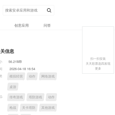
创意应用
问答
相关信息
扫一扫安装
小
56.21MB
天天彩票选四发现
更多
间
2026-04-18 16:54
类
模拟经营
动作
网络游戏
桌游
AG
传奇游戏
塔防游戏
动作
枪战
关卡塔防
其他游戏