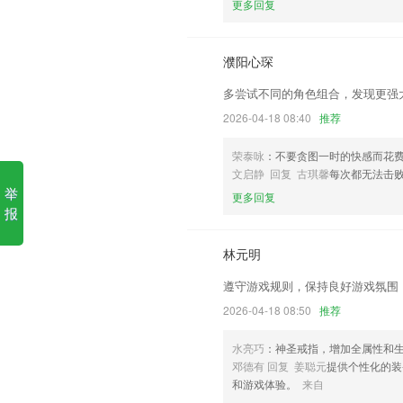
更多回复
1.输入格式，每步计算详细显示注解，方
2.不管是传统的 Web 开发、PC 软件
thon 都能胜任。
濮阳心琛
3.乔登自主研发的教材
多尝试不同的角色组合，发现更强
4.预览观看视频资源,支持在资源中心选择
2026-04-18 08:40
推荐
5.竞技场、排位赛、趣味活动……学生在
荣泰咏
：不要贪图一时的快感而花
6.将教育理论内容分章节呈现，利于学生
文启静 回复 古琪馨
每次都无法击败
举
天天彩票选四更新了什么?
更多回复
报
增加新的活动
修复工作台
林元明
新增壁纸守护视频教程
遵守游戏规则，保持良好游戏氛围
优化用户隐私合规问题
2026-04-18 08:50
推荐
已改名找帮手机定位
水亮巧
：神圣戒指，增加全属性和
优化推送功能,添加偏好设置;
邓德有 回复 姜聪元
提供个性化的装
和游戏体验。
来自
联系我们