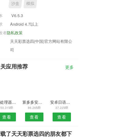
沙盒
模拟
本
V6.5.3
求
Android 4.7以上
发者
隐私政策
天天彩票选四(中国)官方网站有限公
司
相关应用推荐
更多
Gif处理器安卓版
算多多安卓版
安卓日语手写输入法
50.31MB
86.26MB
37.22MB
查看
查看
查看
下载了天天彩票选四的朋友都下