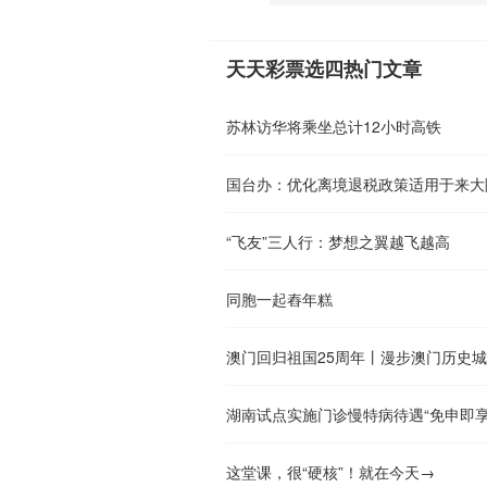
天天彩票选四热门文章
苏林访华将乘坐总计12小时高铁
国台办：优化离境退税政策适用于来大
“飞友”三人行：梦想之翼越飞越高
同胞一起舂年糕
澳门回归祖国25周年丨漫步澳门历史城
湖南试点实施门诊慢特病待遇“免申即享
这堂课，很“硬核”！就在今天→