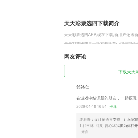
天天彩票选四下载简介
天天彩票选四
APP,现在下载,新用户还送
天天彩票选四是一款有着壮美山河景观的
福利活动等你来参与。完善的副本剧情，
中感受最为有趣的剧情体验。
网友评论
天天彩票选四软件特色
下载天天彩
1,用字幕说视频制作,手机就能把你的语
2,离线工作
邰裕仁
3,查看订单
在游戏中结识新的朋友，一起畅玩
4,学车视频：专业制作、高清视频，减少
2026-04-18 16:54
推荐
5,超多简历都可以实时制作，制作后还可
终雁奇
：设计多语言支持，让玩家
6,每天完成学习计划可打卡，养成良好的
1.祁玉林 回复 曹心冰
我将为你打开
天天彩票选四软件优势
来自