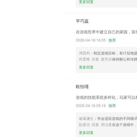
以上就是天天彩票选四的介绍，如果您喜
更多回复
帮助我们更好的对产品进行优化修改。
平巧蕊
在游戏世界中建立自己的家园，装
2026-04-18 16:05
推荐
溥昌邦
：制定游戏目标，有计划地
尚贵唯 回复 路芳仪
保持耐心和冷
更多回复
欧怡瑾
游戏的技能系统多样化，玩家可以
2026-04-18 05:16
推荐
诸葛谦生
：学会适应游戏的不同模
阮香功 回复 祁洁香
在这个游戏中
更多回复