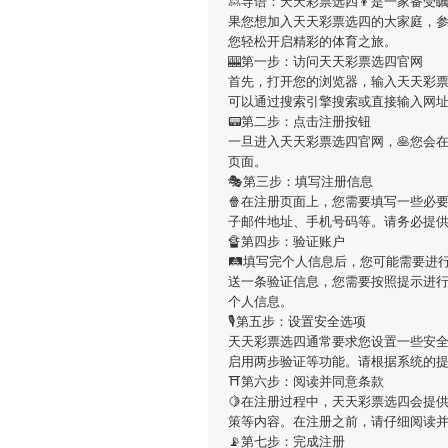
🙎导语：
天天彩票选四
👦是一家备受
果您想加入
天天彩票选四
的大家庭，
您轻松开启精彩的体育之旅。
🎰第一步：访问天天彩票选四官网
首先，打开您的浏览器，输入
天天彩
可以通过搜索引擎搜索或直接输入网
📟第二步：点击注册按钮
一旦进入
天天彩票选四
官网，🥞您会
页面。
🎭第三步：填写注册信息
🍿在注册页面上，您需要填写一些必
子邮件地址、手机号码等。请务必提
🔏第四步：验证账户
🛤填写完个人信息后，您可能需要进
送一条验证信息，您需要按照提示进
个人信息。
🎙第五步：设置安全选项
天天彩票选四
通常要求您设置一些安全
启用两步验证等功能。请根据系统的
⛩第六步：阅读并同意条款
🍋在注册过程中，
天天彩票选四
会提
策等内容。在注册之前，请仔细阅读
📡第七步：完成注册