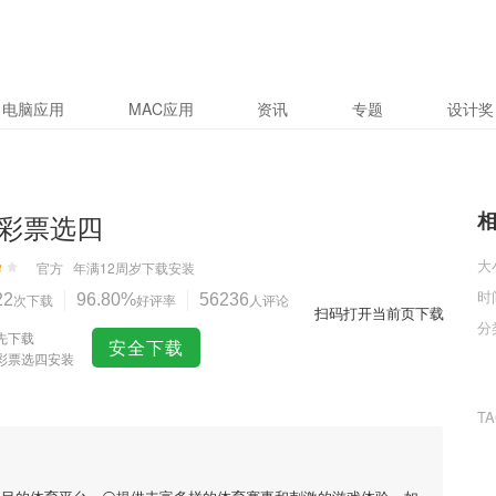
电脑应用
MAC应用
资讯
专题
设计奖
彩票选四
大
官方
年满12周岁
下载安装
时
22
次下载
96.80%
好评率
56236
人评论
扫码打开当前页下载
分
先下载
安全下载
彩票选四安装
T