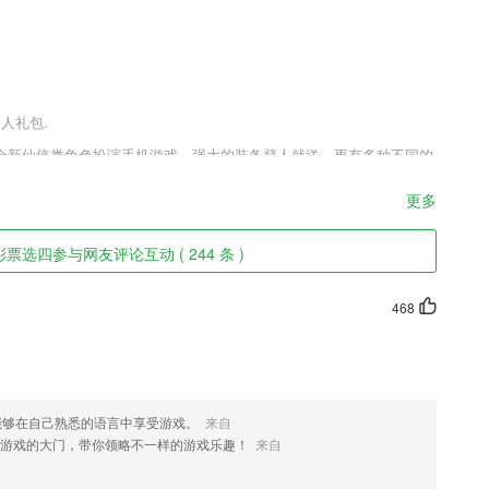
新人礼包.
全新仙侠类角色扮演手机游戏，强大的装备登人就送，更有多种不同的
饱满的NPC形象，通过副本战斗来获得更多不同的信息，你可以在游戏
更多
票选四参与网友评论互动 ( 244 条 )
音内容秒变爆款文字动画
468
练车恐惧！
以让你随时针对感兴趣的工作快速投递。
能够在自己熟悉的语言中享受游戏。
来自
学习习惯。
游戏的大门，带你领略不一样的游戏乐趣！
来自