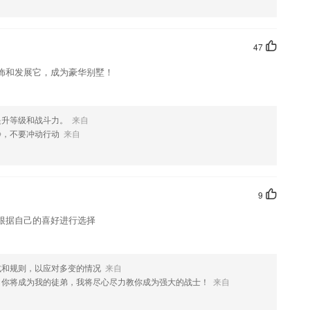
欢这款软件，您可以到应用商店进行打分评论，说出您的使用经历，以
47
饰和发展它，成为豪华别墅！
提升等级和战斗力。
来自
静，不要冲动行动
来自
9
根据自己的喜好进行选择
式和规则，以应对多变的情况
来自
，你将成为我的徒弟，我将尽心尽力教你成为强大的战士！
来自