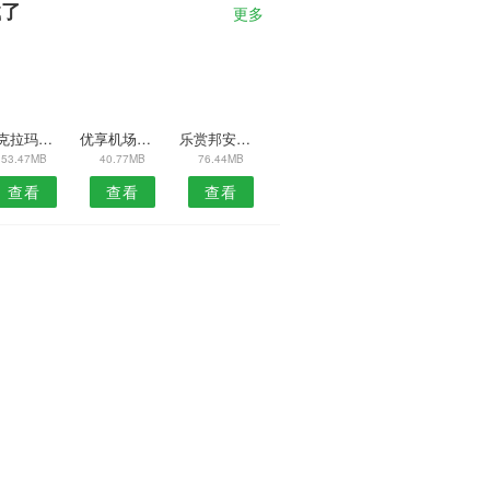
载了
更多
嗨克拉玛依APP
优享机场安卓版
乐赏邦安卓版
53.47MB
40.77MB
76.44MB
查看
查看
查看