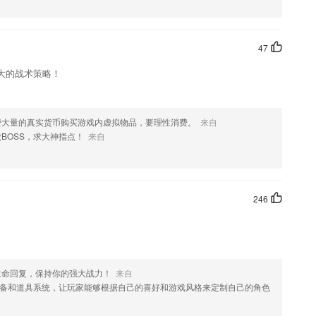
便查看解题思路。
开发、Linux 运维，还是当下火热的机器学习、大数据分析、网络爬虫，Py
47
大的战术策略！
视频并立即游览观看视频;
与同学竞技、让你边玩边学，越学越着迷。
费大量的真实货币购买游戏内虚拟物品，要理性消费。
来自
学习教育理论知识；
BOSS，求大神指点！
来自
246
生命回复，保持你的强大战力！
来自
备和道具系统，让玩家能够根据自己的喜好和游戏风格来定制自己的角色